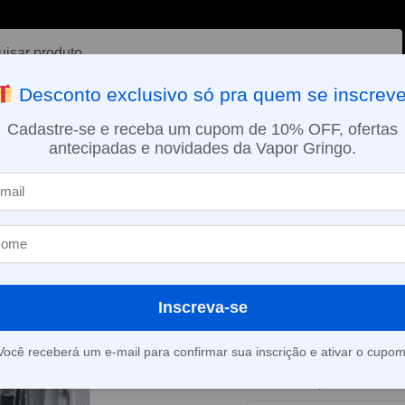
ar
Desconto exclusivo só pra quem se inscreve
VAPORIZADOR DE ERVAS
E-LIQUÍDOS
NICOTINA ORAL
Cadastre-se e receba um cupom de 10% OFF, ofertas
antecipadas e novidades da Vapor Gringo.
SMO DIA EM SÃO PAULO (SEG A SEX): PEDIDOS APROVADOS ATÉ 15:
ios
Pod (Cartucho) reposição RPM 4 p/coil RPM – Smok
»
Pod (Cartucho
RPM 4 p/coil
Inscreva-se
Este produto está fora d
Você receberá um e-mail para confirmar sua inscrição e ativar o cupom
Consultar prazo e valor 