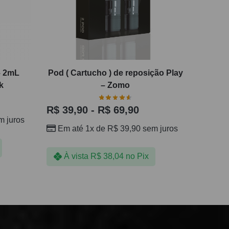
– 2mL
Pod ( Cartucho ) de reposição Play
k
– Zomo
R$
39,90
-
R$
69,90
 juros
Em até 1x de
R$
39,90
sem juros
À vista
R$
38,04
no Pix