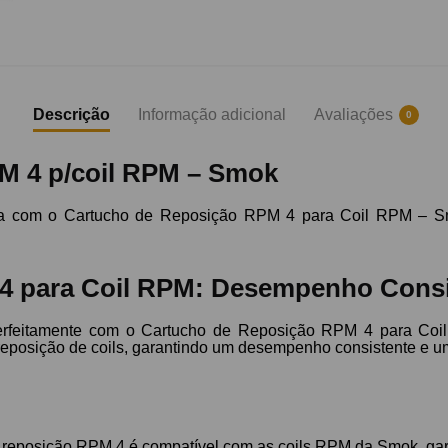
Descrição
Informação adicional
Avaliações
0
PM 4 p/coil RPM – Smok
nua com o Cartucho de Reposição RPM 4 para Coil RPM – S
 para Coil RPM: Desempenho Consis
rfeitamente com o Cartucho de Reposição RPM 4 para Coil
reposição de coils, garantindo um desempenho consistente e um
 reposição RPM 4 é compatível com as coils RPM da Smok, ga