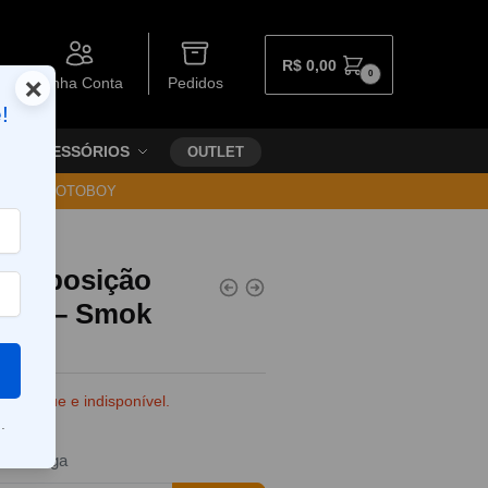
R$
0,00
0
×
Minha Conta
Pedidos
!
ACESSÓRIOS
OUTLET
30 VIA MOTOBOY
) reposição
 RPM – Smok
e estoque e indisponível.
.
da entrega