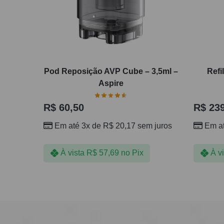
Pod Reposição AVP Cube – 3,5ml –
Refi
Aspire
R$
60,50
R$
239
Em até 3x de
R$
20,17
sem juros
Em a
À vista
R$
57,69
no Pix
À v