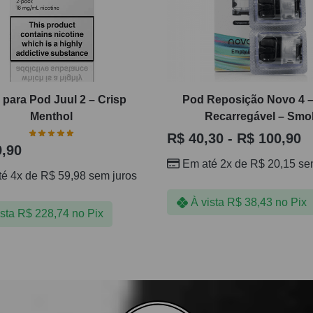
l para Pod Juul 2 – Crisp
Pod Reposição Novo 4 
Menthol
Recarregável – Smo
R$
40,30
-
R$
100,90
,90
Em até 2x de
R$
20,15
sem
té 4x de
R$
59,98
sem juros
À vista
R$
38,43
no Pix
ista
R$
228,74
no Pix