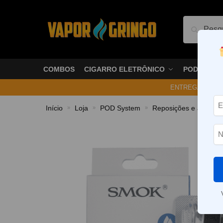
Pesquis
COMBOS
CIGARRO ELETRÔNICO
PODS
ENTREGA NO ME
Início
Loja
POD System
Reposições e acessór
»
»
»