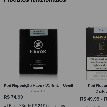
Pod Reposição Havok V1 4mL – Uwell
Pod Repos
Cartuc
R$
74,90
R$
49,99
-
R
Em até 3x de
R$
24,97
sem juros