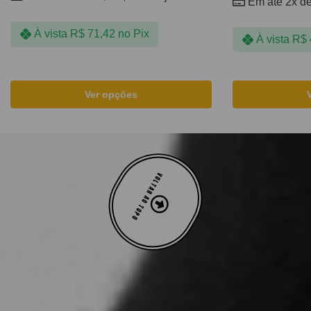
Em até 2x d
À vista
R$
71,42
no Pix
À vista
R$
Ver opções
VOLTAR AO TOPO