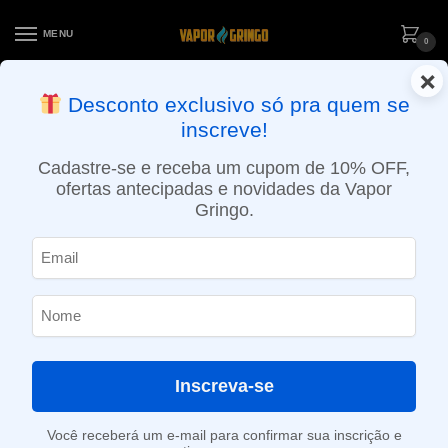
MENU
0
×
ENTREGA NO MESMO DIA EM SÃO PAULO (SEG A SEX): PEDIDOS
Desconto exclusivo só pra quem se
APROVADOS ATÉ 15:30 VIA MOTOBOY
inscreve!
Início
»
Loja
»
POD System
»
Reposições e acessórios
»
Pod (Cartucho) de reposição para Novo X – Mesh 0.8 – Smok
Cadastre-se e receba um cupom de 10% OFF,
ofertas antecipadas e novidades da Vapor
Gringo.
Inscreva-se
Você receberá um e-mail para confirmar sua inscrição e