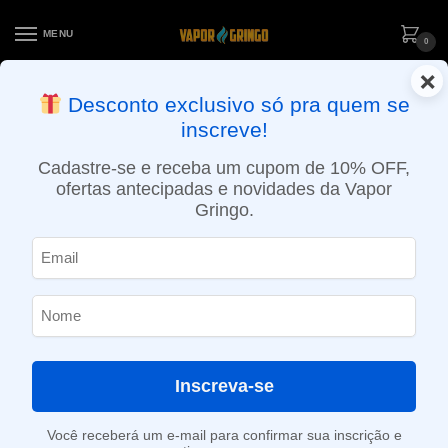
MENU
0
×
ENTREGA NO MESMO DIA EM SÃO PAULO (SEG A SEX): PEDIDOS
Desconto exclusivo só pra quem se
APROVADOS ATÉ 15:30 VIA MOTOBOY
inscreve!
Início
»
Loja
»
POD System
»
Reposições e acessórios
»
Pod Reposição Caliburn X 3mL – Uwell
Cadastre-se e receba um cupom de 10% OFF,
ofertas antecipadas e novidades da Vapor
Gringo.
Inscreva-se
Você receberá um e-mail para confirmar sua inscrição e