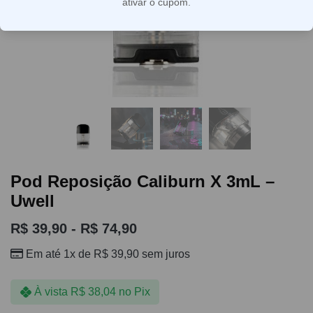
ativar o cupom.
Pod Reposição Caliburn X 3mL –
Uwell
R$
39,90
-
R$
74,90
Em até 1x de
R$
39,90
sem juros
À vista
R$
38,04
no Pix