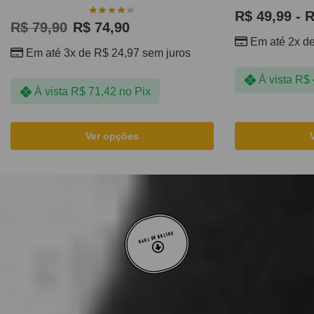
R$
49,99
-
R
R$
79,90
R$
74,90
Em até 2x d
Em até 3x de
R$
24,97
sem juros
À vista
R$
À vista
R$
71,42
no Pix
Ver opções
VOLTAR AO TOPO