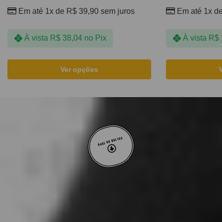
Em até 1x de
R$
39,90
sem juros
Em até 1x d
À vista
R$
38,04
no Pix
À vista
R$
Ver opções
VOLTAR AO TOPO