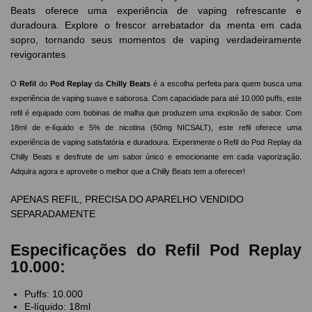
Beats oferece uma experiência de vaping refrescante e
duradoura. Explore o frescor arrebatador da menta em cada
sopro, tornando seus momentos de vaping verdadeiramente
revigorantes.
O
Refil
do
Pod Replay
da
Chilly Beats
é a escolha perfeita para quem busca uma
experiência de vaping suave e saborosa. Com capacidade para até 10.000 puffs, este
refil é equipado com bobinas de malha que produzem uma explosão de sabor. Com
18ml de e-líquido e 5% de nicotina (50mg NICSALT), este refil oferece uma
experiência de vaping satisfatória e duradoura. Experimente o Refil do Pod Replay da
Chilly Beats e desfrute de um sabor único e emocionante em cada vaporização.
Adquira agora e aproveite o melhor que a Chilly Beats tem a oferecer!
APENAS REFIL, PRECISA DO APARELHO VENDIDO
SEPARADAMENTE
Especificações ​​do Refil Pod Replay
10.000:
Puffs: 10.000
E-líquido: 18ml