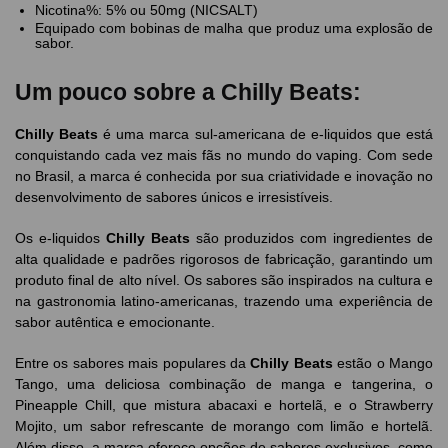
Nicotina%: 5% ou 50mg (NICSALT)
Equipado com bobinas de malha que produz uma explosão de
sabor.
Um pouco sobre a Chilly Beats:
Chilly Beats
é uma marca sul-americana de e-liquidos que está
conquistando cada vez mais fãs no mundo do vaping. Com sede
no Brasil, a marca é conhecida por sua criatividade e inovação no
desenvolvimento de sabores únicos e irresistíveis.
Os e-liquidos
Chilly Beats
são produzidos com ingredientes de
alta qualidade e padrões rigorosos de fabricação, garantindo um
produto final de alto nível. Os sabores são inspirados na cultura e
na gastronomia latino-americanas, trazendo uma experiência de
sabor autêntica e emocionante.
Entre os sabores mais populares da
Chilly Beats
estão o Mango
Tango, uma deliciosa combinação de manga e tangerina, o
Pineapple Chill, que mistura abacaxi e hortelã, e o Strawberry
Mojito, um sabor refrescante de morango com limão e hortelã.
Além disso, a marca oferece opções de sabores exclusivos, como