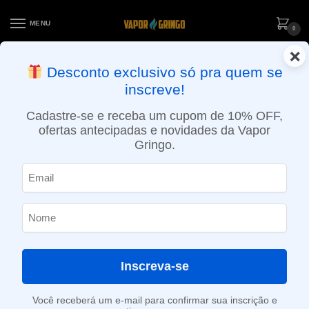
MENU
0
×
ENTREGA NO MESMO DIA EM SÃO PAULO (SEG A SEX): PEDIDOS
Desconto exclusivo só pra quem se
APROVADOS ATÉ 15:30 VIA MOTOBOY
inscreve!
Início
»
Loja
»
POD System
»
Reposições e acessórios
»
Cartucho (Refil) Pod Replay 10.000 puffs – Fresh Mint – Chilly Beats
Cadastre-se e receba um cupom de 10% OFF,
ofertas antecipadas e novidades da Vapor
Gringo.
Inscreva-se
Você receberá um e-mail para confirmar sua inscrição e