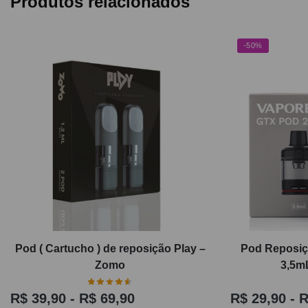
Produtos relacionados
-50%
Pod ( Cartucho ) de reposição Play –
Pod Reposiç
Zomo
3,5m
R$
39,90
-
R$
69,90
R$
29,90
-
R