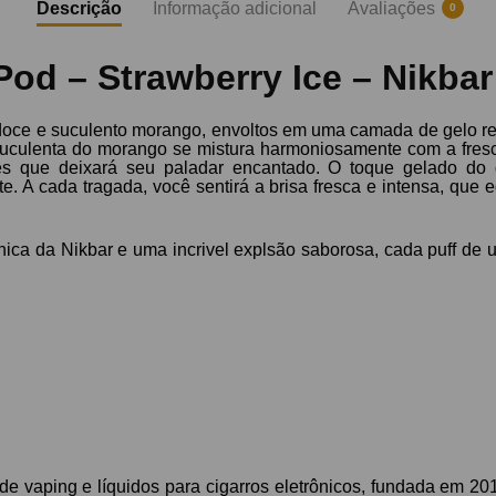
Descrição
Informação adicional
Avaliações
0
Pod – Strawberry Ice – Nikbar
 doce e suculento morango, envoltos em uma camada de gelo re
suculenta do morango se mistura harmoniosamente com a fresc
tes que deixará seu paladar encantado. O toque gelado do 
. A cada tragada, você sentirá a brisa fresca e intensa, que eq
nica da Nikbar e uma incrivel explsão saborosa, cada puff de
e vaping e líquidos para cigarros eletrônicos, fundada em 201