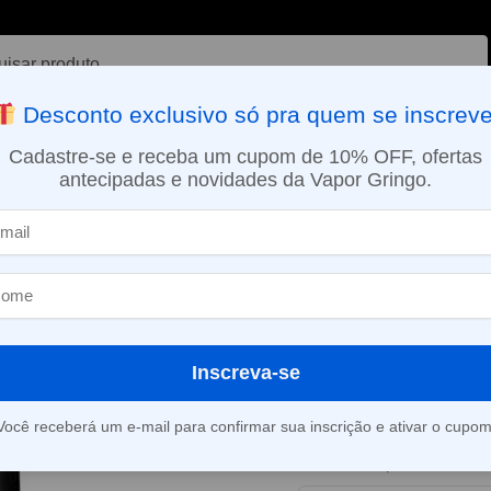
ar
Desconto exclusivo só pra quem se inscreve
VAPORIZADOR DE ERVAS
E-LIQUÍDOS
NICOTINA ORAL
Cadastre-se e receba um cupom de 10% OFF, ofertas
antecipadas e novidades da Vapor Gringo.
SMO DIA EM SÃO PAULO (SEG A SEX): PEDIDOS APROVADOS ATÉ 15:
ios
Cartucho (Refil) para NPod – Strawberry Ice – Nikbar
»
Cartucho (Refi
Strawberry Ice
Inscreva-se
Este produto está fora d
Você receberá um e-mail para confirmar sua inscrição e ativar o cupom
Consultar prazo e valor 