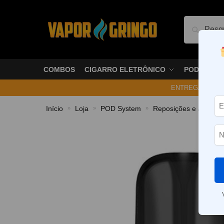
Pesquis
COMBOS
CIGARRO ELETRÔNICO
PODS
ENTREGA NO ME
Início
Loja
POD System
Reposições e acessór
»
»
»