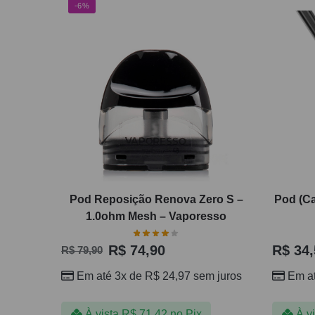
-6%
Pod Reposição Renova Zero S –
Pod (C
1.0ohm Mesh – Vaporesso
R$
74,90
R$
34,
R$
79,90
Em até 3x de
R$
24,97
sem juros
Em a
À vista
R$
71,42
no Pix
À v