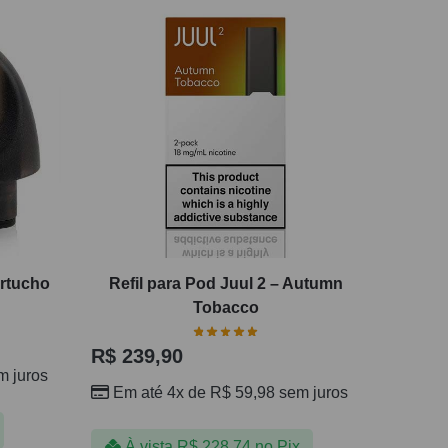
rtucho
Refil para Pod Juul 2 – Autumn
Tobacco
R$
239,90
 juros
Em até 4x de
R$
59,98
sem juros
À vista
R$
228,74
no Pix