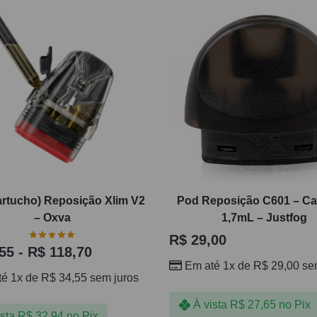
artucho) Reposição Xlim V2
Pod Reposição C601 – Ca
– Oxva
1,7mL – Justfog
R$
29,00
55
-
R$
118,70
Em até 1x de
R$
29,00
sem
té 1x de
R$
34,55
sem juros
À vista
R$
27,65
no Pix
ista
R$
32,94
no Pix