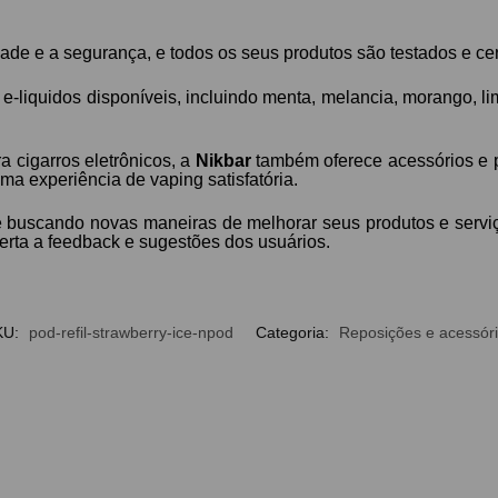
de e a segurança, e todos os seus produtos são testados e cer
-liquidos disponíveis, incluindo menta, melancia, morango, li
a cigarros eletrônicos, a
Nikbar
também oferece acessórios e p
ma experiência de vaping satisfatória.
buscando novas maneiras de melhorar seus produtos e servi
erta a feedback e sugestões dos usuários.
KU:
pod-refil-strawberry-ice-npod
Categoria:
Reposições e acessór