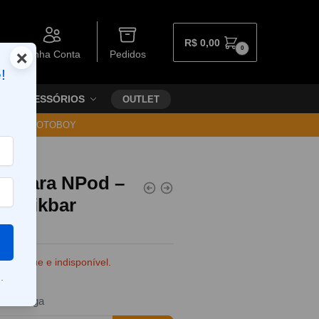
R$
0,00
0
×
Minha Conta
Pedidos
!
ACESSÓRIOS
OUTLET
30 VIA MOTOBOY
l) para NPod –
 – Nikbar
e estoque e indisponível.
.
da entrega