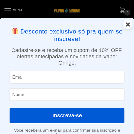
MENU
0
×
ENTREGA NO MESMO DIA EM SÃO PAULO (SEG A SEX): PEDIDOS
Desconto exclusivo só pra quem se
APROVADOS ATÉ 15:30 VIA MOTOBOY
inscreve!
Início
»
Loja
»
POD System
»
Reposições e acessórios
»
Cartucho (Refil) para NPod 20mg – Cool Mint – Nikbar
Cadastre-se e receba um cupom de 10% OFF,
ofertas antecipadas e novidades da Vapor
Gringo.
Inscreva-se
Você receberá um e-mail para confirmar sua inscrição e