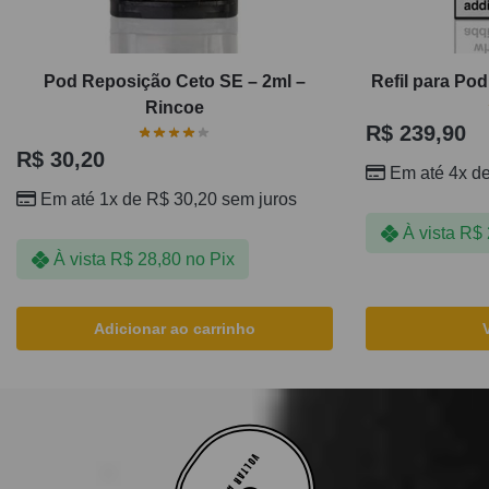
Pod Reposição Ceto SE – 2ml –
Refil para Pod
Rincoe
R$
239,90
R$
30,20
Em até 4x d
Em até 1x de
R$
30,20
sem juros
À vista
R$
À vista
R$
28,80
no Pix
Adicionar ao carrinho
VOLTAR AO TOPO