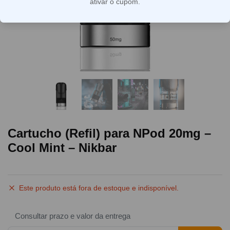
ativar o cupom.
Cartucho (Refil) para NPod 20mg –
Cool Mint – Nikbar
Este produto está fora de estoque e indisponível.
Consultar prazo e valor da entrega