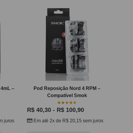
 4mL –
Pod Reposição Nord 4 RPM –
Compatível Smok
R$
40,30
-
R$
100,90
 juros
Em até 2x de
R$
20,15
sem juros