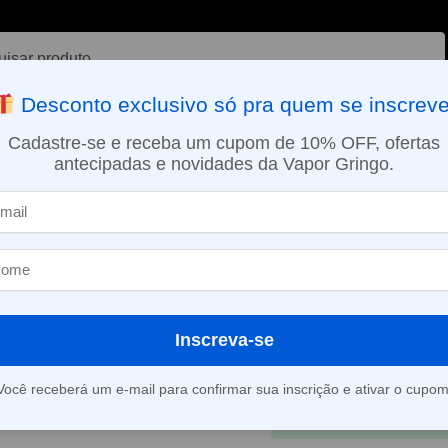
ar
Desconto exclusivo só pra quem se inscreve
VAPORIZADOR DE ERVAS
E-LIQUÍDOS
NICOTINA ORAL
Cadastre-se e receba um cupom de 10% OFF, ofertas
antecipadas e novidades da Vapor Gringo.
SMO DIA EM SÃO PAULO (SEG A SEX): PEDIDOS APROVADOS ATÉ 15:
ios
Adaptador 510 para Vinci, Vinci X e Vinci R – Voopoo
»
Adaptador 510 
Vinci X e Vinc
R$
39,90
Inscreva-se
Em até 1x de
R$
39,9
Você receberá um e-mail para confirmar sua inscrição e ativar o cupom
À vista
R$
38,04
no 