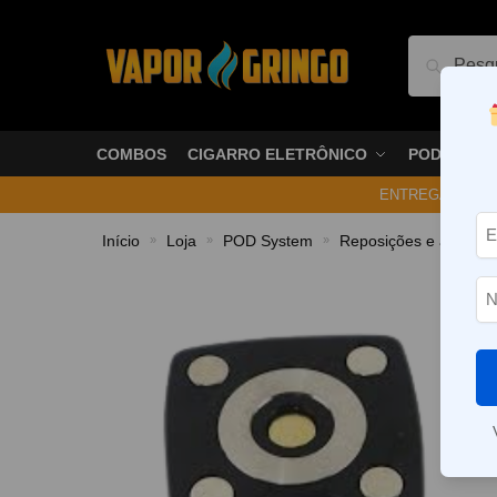
Pesquis
COMBOS
CIGARRO ELETRÔNICO
PODS
ENTREGA NO ME
Início
Loja
POD System
Reposições e acessór
»
»
»