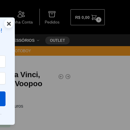
R$
0,00
0
×
Minha Conta
Pedidos
!
ACESSÓRIOS
OUTLET
30 VIA MOTOBOY
para Vinci,
i R – Voopoo
0
sem juros
.
Pix