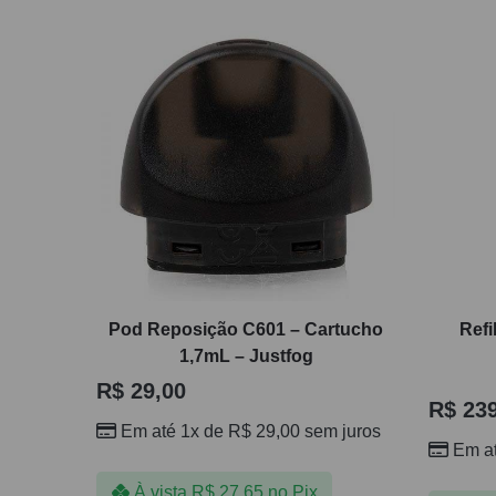
Pod Reposição C601 – Cartucho
Refi
1,7mL – Justfog
R$
29,00
R$
239
Em até 1x de
R$
29,00
sem juros
Em a
À vista
R$
27,65
no Pix