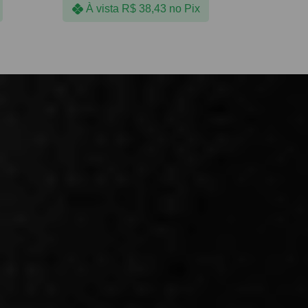
À vista
R$
38,43
no Pix