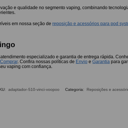
vação e qualidade no segmento vaping, combinando tecnologia
rientes.
críveis em nossa seção de
reposição e acessórios para pod sys
ingo
, atendimento especializado e garantia de entrega rápida. Con
Comprar
. Confira nossas políticas de
Envio
e
Garantia
para gar
seu vaping com confiança.
KU:
adaptador-510-vinci-voopoo
Categoria:
Reposições e acessóri