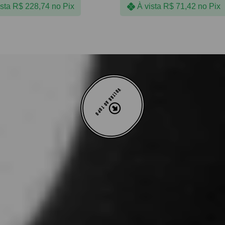
ista
R$
228,74
no Pix
À vista
R$
71,42
no Pix
VOLTAR AO TOPO