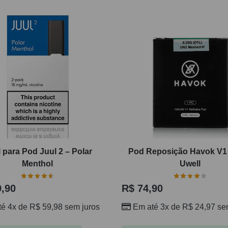
l para Pod Juul 2 – Polar
Pod Reposição Havok V1
Menthol
Uwell
,90
R$
74,90
té 4x de
R$
59,98
sem juros
Em até 3x de
R$
24,97
sem