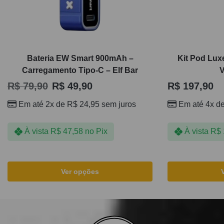
Bateria EW Smart 900mAh –
Kit Pod Lux
Carregamento Tipo-C – Elf Bar
R$
79,90
R$
49,90
R$
197,90
Em até 2x de
R$
24,95
sem juros
Em até 4x d
À vista
R$
47,58
no Pix
À vista
R$
Ver opções