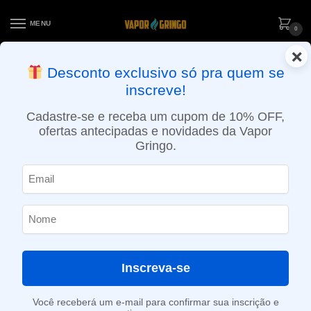
MENU
0
×
ENTREGA NO MESMO DIA EM SÃO PAULO (SEG A SEX): PEDIDOS
Desconto exclusivo só pra quem se
APROVADOS ATÉ 15:30 VIA MOTOBOY
inscreve!
Início
»
Loja
»
POD System
»
Aparelhos
»
Kit Pod Vibe SE 2 – 1400mAh – Vaporesso
Cadastre-se e receba um cupom de 10% OFF,
ofertas antecipadas e novidades da Vapor
Gringo.
Inscreva-se
Você receberá um e-mail para confirmar sua inscrição e