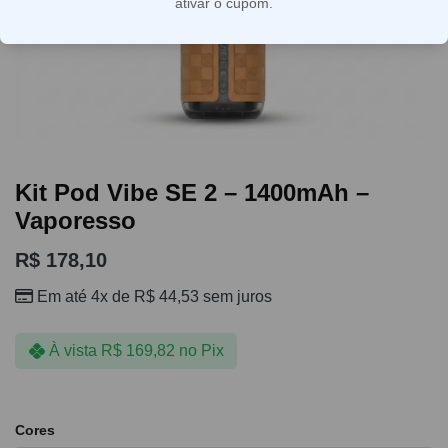
ativar o cupom.
Kit Pod Vibe SE 2 – 1400mAh –
Vaporesso
R$
178,10
Em até 4x de
R$
44,53
sem juros
À vista
R$
169,82
no Pix
Cores