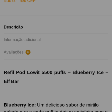
Não sei meu CEP
Descrição
Informação adicional
Avaliações
0
Refil Pod Lowit 5500 puffs – Blueberry Ice –
Elf Bar
Blueberry Ice:
Um delicioso sabor de mirtilo
gelado que a cada puff te deixar satisfeito com o