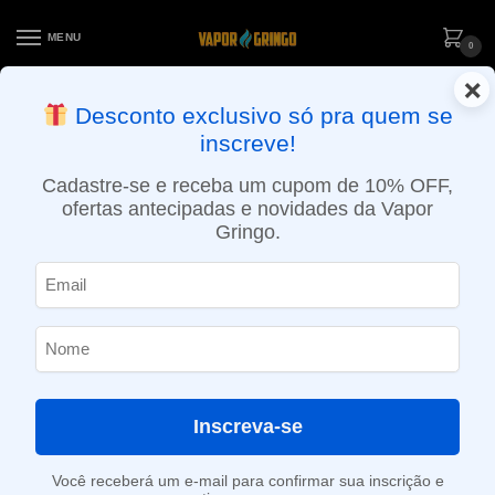
MENU
0
×
ENTREGA NO MESMO DIA EM SÃO PAULO (SEG A SEX): PEDIDOS
Desconto exclusivo só pra quem se
APROVADOS ATÉ 15:30 VIA MOTOBOY
inscreve!
Início
»
Loja
»
POD descartável
»
Até 10.000 Puffs
»
Refil Pod Lowit 5500 puffs – Blueberry Ice – Elf Bar
Cadastre-se e receba um cupom de 10% OFF,
ofertas antecipadas e novidades da Vapor
Gringo.
Inscreva-se
Você receberá um e-mail para confirmar sua inscrição e