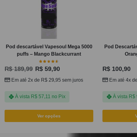
Pod descartável Vapesoul Mega 5000
Pod Descartáv
puffs – Mango Blackcurrant
Orang
R$
189,99
R$
59,90
R$
100,90
Em até 2x de
R$
29,95
sem juros
Em até 4x d
À vista
R$
57,11
no Pix
À vista
R$
Ver opções