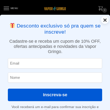
MENU
0
×
ENTREGA NO MESMO DIA EM SÃO PAULO (SEG A SEX): PEDIDOS
Desconto exclusivo só pra quem se
APROVADOS ATÉ 15:30 VIA MOTOBOY
inscreve!
Início
»
Loja
»
POD descartável
»
Até 10.000 Puffs
»
Pod Descartável Dummy Vapes – 8.000 puffs – Fizzy Lemon
Cadastre-se e receba um cupom de 10% OFF,
ofertas antecipadas e novidades da Vapor
Gringo.
Inscreva-se
Você receberá um e-mail para confirmar sua inscrição e