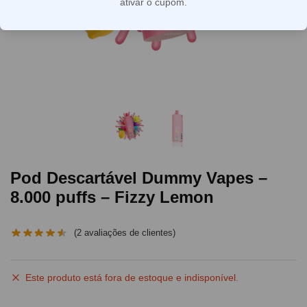
ativar o cupom.
Pod Descartável Dummy Vapes –
8.000 puffs – Fizzy Lemon
(
2
avaliações de clientes)
Este produto está fora de estoque e indisponível.