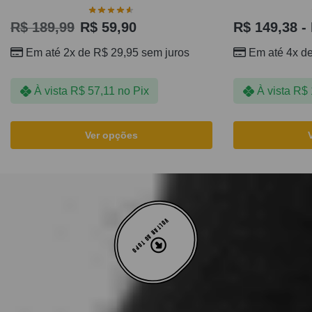
R$
189,99
R$
59,90
R$
149,38
-
Em até 2x de
R$
29,95
sem juros
Em até 4x d
À vista
R$
57,11
no Pix
À vista
R$
Ver opções
VOLTAR AO TOPO