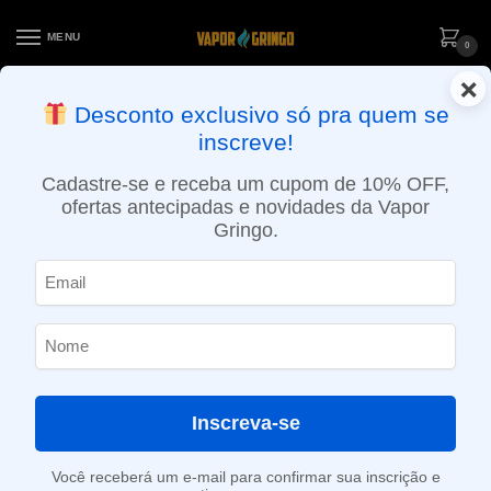
MENU
0
×
ENTREGA NO MESMO DIA EM SÃO PAULO (SEG A SEX): PEDIDOS
Desconto exclusivo só pra quem se
APROVADOS ATÉ 15:30 VIA MOTOBOY
inscreve!
Início
»
Loja
»
POD descartável
»
Até 10.000 Puffs
»
Pod descartável Zomo – Flow – 800 puffs – Pome Ice
Cadastre-se e receba um cupom de 10% OFF,
ofertas antecipadas e novidades da Vapor
Gringo.
Inscreva-se
Você receberá um e-mail para confirmar sua inscrição e