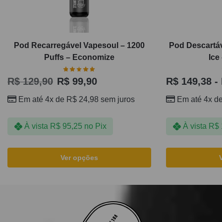
Pod Recarregável Vapesoul – 1200
Pod Descartá
Puffs – Economize
Ice
R$
129,90
R$
99,90
R$
149,38
-
Em até 4x de
R$
24,98
sem juros
Em até 4x d
À vista
R$
95,25
no Pix
À vista
R$
Ver opções