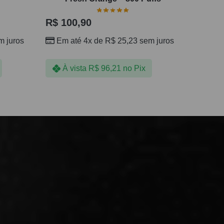
R$
100,90
 juros
Em até 4x de
R$
25,23
sem juros
À vista
R$
96,21
no Pix