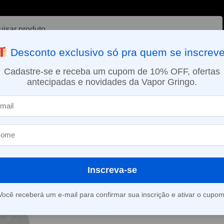
ar
Desconto exclusivo só pra quem se inscreve
VAPORIZADOR DE ERVAS
E-LIQUÍDOS
NICOTINA ORAL
Cadastre-se e receba um cupom de 10% OFF, ofertas
antecipadas e novidades da Vapor Gringo.
SMO DIA EM SÃO PAULO (SEG A SEX): PEDIDOS APROVADOS ATÉ 15:
Pod descartável Naked 100 Max – 4500 puffs – Brain Freeze
»
Pod descartáv
Max – 4500 puf
Freeze
Inscreva-se
Você receberá um e-mail para confirmar sua inscrição e ativar o cupom
Este produto está fora d