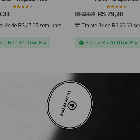
,38
R$
79,90
R$
114,90
té 4x de
R$
37,35
sem juros
Em até 3x de
R$
26,63
sem
ista
R$
142,43
no Pix
À vista
R$
76,18
no Pix
VOLTAR AO TOPO