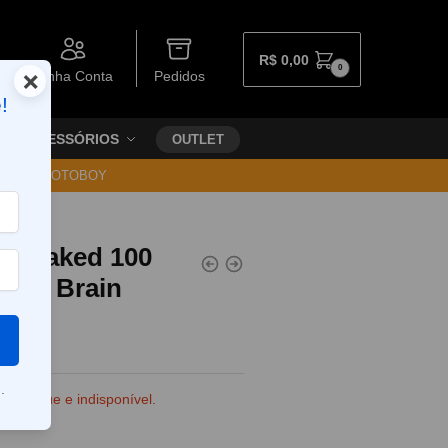
R$
0,00
0
×
Minha Conta
Pedidos
!
ACESSÓRIOS
OUTLET
30 VIA MOTOBOY
el Naked 100
fs – Brain
.
e estoque e indisponível.