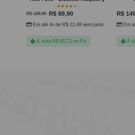
R$
89,90
R$
149
R$
199,90
Em até 4x de
R$
22,48
sem juros
Em a
À vista
R$
85,72
no Pix
À v