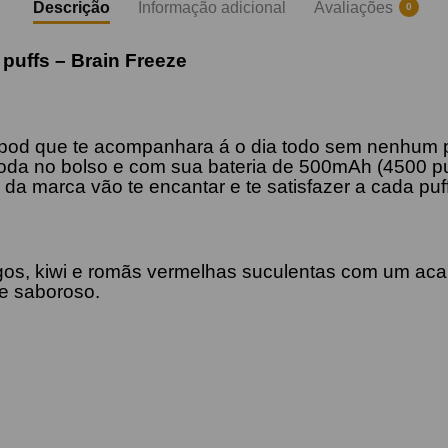
Descrição
Informação adicional
Avaliações
0
 puffs –
Brain Freeze
pod que te acompanhara á o dia todo sem nenhum p
oda no bolso e com sua bateria de 500mAh (4500 puf
da marca vão te encantar e te satisfazer a cada puf
os, kiwi e romãs vermelhas suculentas com um ac
 e saboroso.