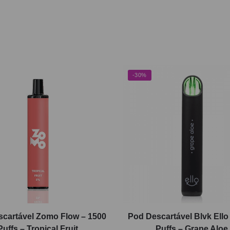
-30%
cartável Zomo Flow – 1500
Pod Descartável Blvk Ello
Puffs – Tropical Fruit
Puffs – Grape Aloe