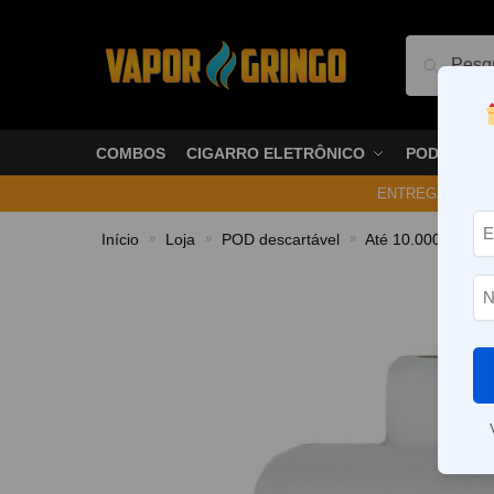
Pesquis
COMBOS
CIGARRO ELETRÔNICO
PODS
ENTREGA NO ME
Início
Loja
POD descartável
Até 10.000 Puffs
»
»
»