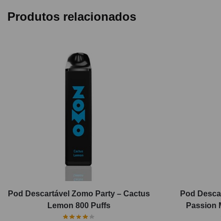
Produtos relacionados
Pod Descartável Zomo Party – Cactus
Pod Descar
Lemon 800 Puffs
Passion M