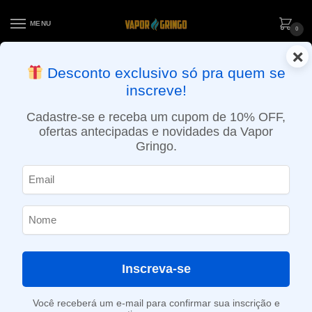
MENU
0
×
ENTREGA NO MESMO DIA EM SÃO PAULO (SEG A SEX): PEDIDOS
Desconto exclusivo só pra quem se
APROVADOS ATÉ 15:30 VIA MOTOBOY
inscreve!
Início
»
Loja
»
POD descartável
»
Até 10.000 Puffs
»
Pod Descartável Mesh Coil Zomo Party – Grapefruit Brust – 800 Puffs
Cadastre-se e receba um cupom de 10% OFF,
ofertas antecipadas e novidades da Vapor
Gringo.
Inscreva-se
Você receberá um e-mail para confirmar sua inscrição e