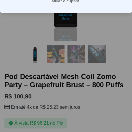
ativar o cupom.
Pod Descartável Mesh Coil Zomo
Party – Grapefruit Brust – 800 Puffs
R$
100,90
Em até 4x de
R$
25,23
sem juros
À vista
R$
96,21
no Pix