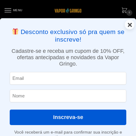
MENU
0
×
ENTREGA NO MESMO DIA EM SÃO PAULO (SEG A SEX): PEDIDOS
Desconto exclusivo só pra quem se
APROVADOS ATÉ 15:30 VIA MOTOBOY
inscreve!
Início
»
Loja
»
POD descartável
»
Até 10.000 Puffs
»
Pod Descartável Maxbar Z7 – 7000 Puffs – Aloe Watermelon Ice
Cadastre-se e receba um cupom de 10% OFF,
ofertas antecipadas e novidades da Vapor
Gringo.
Inscreva-se
Você receberá um e-mail para confirmar sua inscrição e