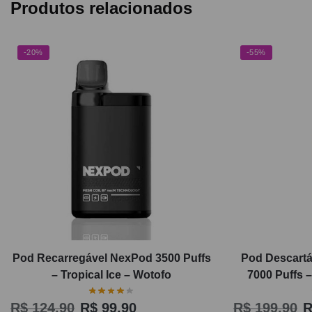
Produtos relacionados
-20%
-55%
Pod Recarregável NexPod 3500 Puffs
Pod Descartá
– Tropical Ice – Wotofo
7000 Puffs 
R$
124,90
R$
99,90
R$
199,90
R