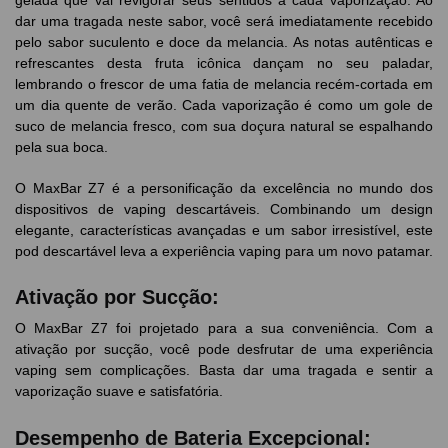
gelada que vai revigorar seus sentidos a cada vaporização. Ao
dar uma tragada neste sabor, você será imediatamente recebido
pelo sabor suculento e doce da melancia. As notas autênticas e
refrescantes desta fruta icônica dançam no seu paladar,
lembrando o frescor de uma fatia de melancia recém-cortada em
um dia quente de verão. Cada vaporização é como um gole de
suco de melancia fresco, com sua doçura natural se espalhando
pela sua boca.
O MaxBar Z7 é a personificação da excelência no mundo dos
dispositivos de vaping descartáveis. Combinando um design
elegante, características avançadas e um sabor irresistível, este
pod descartável leva a experiência vaping para um novo patamar.
Ativação por Sucção:
O MaxBar Z7 foi projetado para a sua conveniência. Com a
ativação por sucção, você pode desfrutar de uma experiência
vaping sem complicações. Basta dar uma tragada e sentir a
vaporização suave e satisfatória.
Desempenho de Bateria Excepcional: