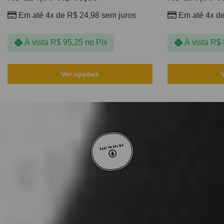
Em até 4x de
R$
24,98
sem juros
Em até 4x d
À vista
R$
95,25
no Pix
À vista
R$
Ver opções
VOLTAR AO TOPO