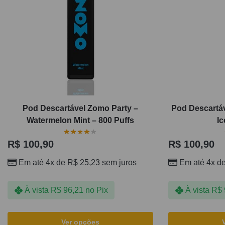
Pod Descartável Zomo Party –
Pod Descartá
Watermelon Mint – 800 Puffs
Ic
R$
100,90
R$
100,90
Em até 4x de
R$
25,23
sem juros
Em até 4x d
À vista
R$
96,21
no Pix
À vista
R$
Ver opções