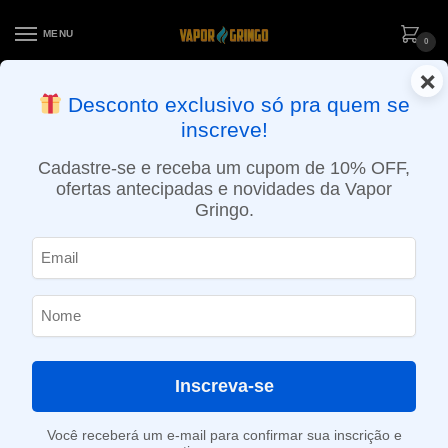
MENU
0
×
ENTREGA NO MESMO DIA EM SÃO PAULO (SEG A SEX): PEDIDOS
Desconto exclusivo só pra quem se
APROVADOS ATÉ 15:30 VIA MOTOBOY
inscreve!
Início
»
Loja
»
POD descartável
»
Até 10.000 Puffs
»
Pod descartável Elf Bar TE – 6000 Puffs – Blue Razz Lemonade
Cadastre-se e receba um cupom de 10% OFF,
ofertas antecipadas e novidades da Vapor
Gringo.
Inscreva-se
Você receberá um e-mail para confirmar sua inscrição e