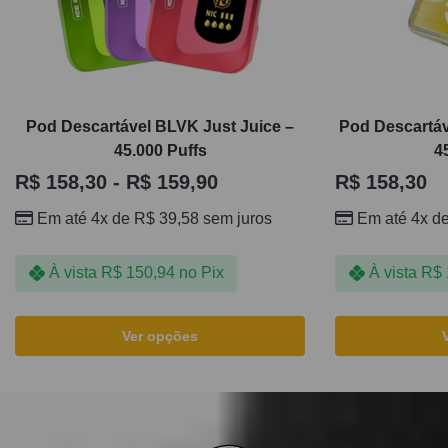
Pod Descartável BLVK Just Juice –
Pod Descartáv
45.000 Puffs
4
R$
158,30
-
R$
159,90
R$
158,30
Em até 4x de
R$
39,58
sem juros
Em até 4x d
À vista
R$
150,94
no Pix
À vista
R$
Ver opções