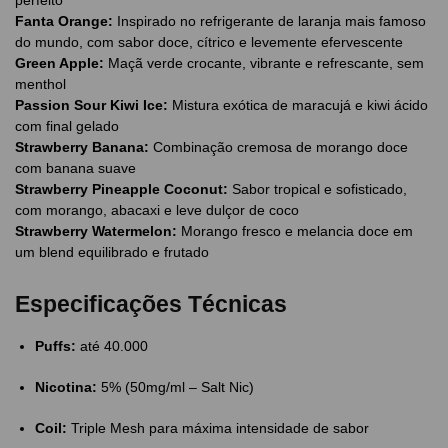
Fanta Orange:
Inspirado no refrigerante de laranja mais famoso
do mundo, com sabor doce, cítrico e levemente efervescente
Green Apple:
Maçã verde crocante, vibrante e refrescante, sem
menthol
Passion Sour Kiwi Ice:
Mistura exótica de maracujá e kiwi ácido
com final gelado
Strawberry Banana:
Combinação cremosa de morango doce
com banana suave
Strawberry Pineapple Coconut:
Sabor tropical e sofisticado,
com morango, abacaxi e leve dulçor de coco
Strawberry Watermelon:
Morango fresco e melancia doce em
um blend equilibrado e frutado
Especificações Técnicas
Puffs:
até 40.000
Nicotina:
5% (50mg/ml – Salt Nic)
Coil:
Triple Mesh para máxima intensidade de sabor