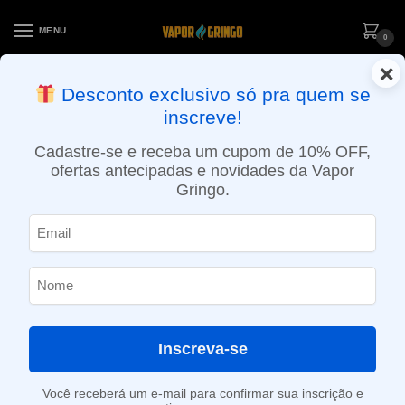
MENU
0
×
ENTREGA NO MESMO DIA EM SÃO PAULO (SEG A SEX): PEDIDOS
Desconto exclusivo só pra quem se
APROVADOS ATÉ 15:30 VIA MOTOBOY
inscreve!
Início
»
Loja
»
POD descartável
»
40.001 a 50.000 Puffs
»
Pod Descartável NikBar – Ice Baby – 40.000 puffs
Cadastre-se e receba um cupom de 10% OFF,
ofertas antecipadas e novidades da Vapor
Gringo.
Inscreva-se
Você receberá um e-mail para confirmar sua inscrição e