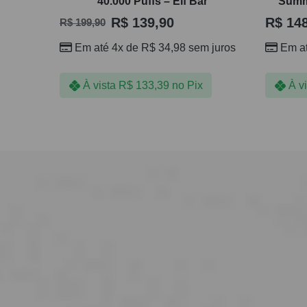
40.000 Puffs – Elf Bar
Summe
R$
139,90
R$
148
R$
199,90
Em até 4x de
R$
34,98
sem juros
Em a
À vista
R$
133,39
no Pix
À v