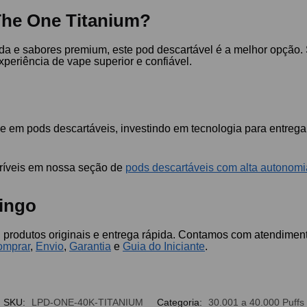
 The One Titanium?
a e sabores premium, este pod descartável é a melhor opção. 
periência de vape superior e confiável.
de em pods descartáveis, investindo em tecnologia para entre
críveis em nossa seção de
pods descartáveis com alta autonomi
ingo
 produtos originais e entrega rápida. Contamos com atendimen
mprar
,
Envio
,
Garantia
e
Guia do Iniciante
.
SKU:
LPD-ONE-40K-TITANIUM
Categoria:
30.001 a 40.000 Puffs