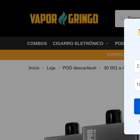
Pesquis
COMBOS
CIGARRO ELETRÔNICO
PODS
ENTREGA NO ME
Início
Loja
POD descartável
30.001 a 40.000 P
»
»
»