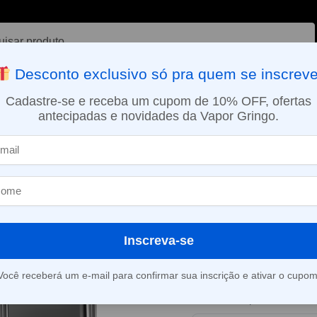
ar
Desconto exclusivo só pra quem se inscreve
VAPORIZADOR DE ERVAS
E-LIQUÍDOS
NICOTINA ORAL
Cadastre-se e receba um cupom de 10% OFF, ofertas
antecipadas e novidades da Vapor Gringo.
SMO DIA EM SÃO PAULO (SEG A SEX): PEDIDOS APROVADOS ATÉ 15:
uffs
Pod Descartável Life Pod The One Titanium – 40.000 Puffs
»
Pod Descartáv
One Titanium 
Inscreva-se
Este produto está fora d
Você receberá um e-mail para confirmar sua inscrição e ativar o cupom
Consultar prazo e valor 