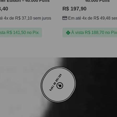
r Edition – 40.000 Puffs
40.000 Puffs
,40
R$
197,90
té 4x de
R$
37,10
sem juros
Em até 4x de
R$
49,48
sem
ista
R$
141,50
no Pix
À vista
R$
188,70
no Pix
VOLTAR AO TOPO