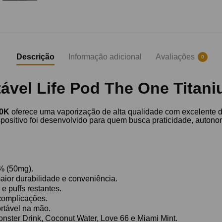
Descrição
Informação adicional
Avaliações
0
ável Life Pod The One Titani
40K
oferece uma vaporização de alta qualidade com excelente 
ispositivo foi desenvolvido para quem busca praticidade, auton
5% (50mg).
ior durabilidade e conveniência.
 e puffs restantes.
complicações.
rtável na mão.
ter Drink, Coconut Water, Love 66 e Miami Mint.