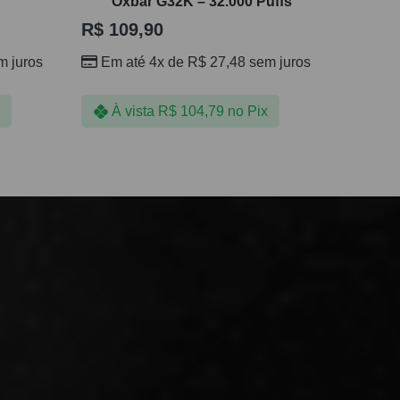
Oxbar G32K – 32.000 Puffs
R$
109,90
 juros
Em até 4x de
R$
27,48
sem juros
À vista
R$
104,79
no Pix