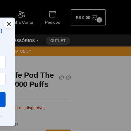
R$
0,00
0
×
Minha Conta
Pedidos
!
ACESSÓRIOS
OUTLET
30 VIA MOTOBOY
el Life Pod The
– 40.000 Puffs
e estoque e indisponível.
.
da entrega