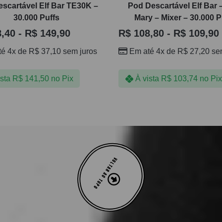
scartável Elf Bar TE30K –
Pod Descartável Elf Bar 
30.000 Puffs
Mary – Mixer – 30.000 P
,40
-
R$
149,90
R$
108,80
-
R$
109,90
té 4x de
R$
37,10
sem juros
Em até 4x de
R$
27,20
sem
ista
R$
141,50
no Pix
À vista
R$
103,74
no Pix
VOLTAR AO TOPO