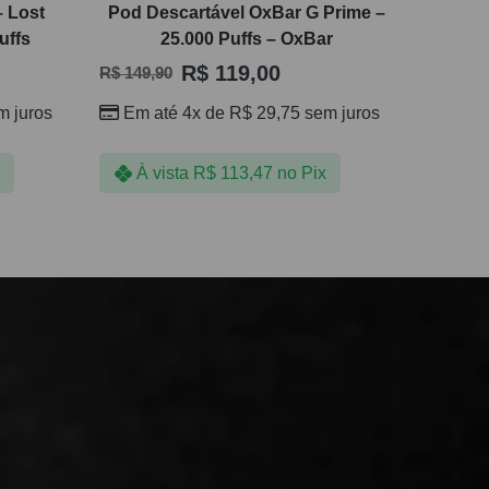
– Lost
Pod Descartável OxBar G Prime –
uffs
25.000 Puffs – OxBar
R$
119,00
R$
149,90
 juros
Em até 4x de
R$
29,75
sem juros
À vista
R$
113,47
no Pix