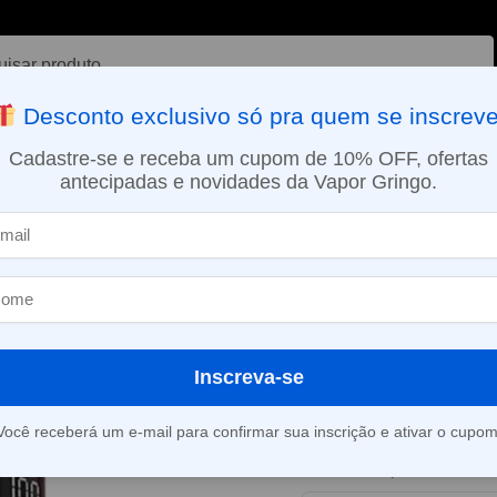
ar
Desconto exclusivo só pra quem se inscreve
VAPORIZADOR DE ERVAS
E-LIQUÍDOS
NICOTINA ORAL
Cadastre-se e receba um cupom de 10% OFF, ofertas
antecipadas e novidades da Vapor Gringo.
SMO DIA EM SÃO PAULO (SEG A SEX): PEDIDOS APROVADOS ATÉ 15:
uffs
Pod Descartável Oxbar Magic Maze 2.0 – 30.000 Puffs
»
Pod Descartáv
Maze 2.0 – 30.
Inscreva-se
Este produto está fora d
Você receberá um e-mail para confirmar sua inscrição e ativar o cupom
Consultar prazo e valor 