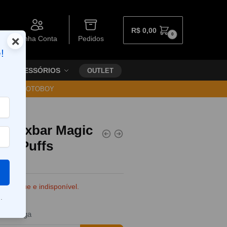
R$
0,00
0
×
Minha Conta
Pedidos
!
ACESSÓRIOS
OUTLET
30 VIA MOTOBOY
el Oxbar Magic
000 Puffs
e estoque e indisponível.
.
da entrega