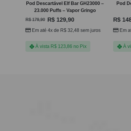
Pod Descartável Elf Bar GH23000 –
Pod De
23.000 Puffs – Vapor Gringo
R$
129,90
R$
148
R$
179,90
Em até 4x de
R$
32,48
sem juros
Em a
À vista
R$
123,86
no Pix
À v