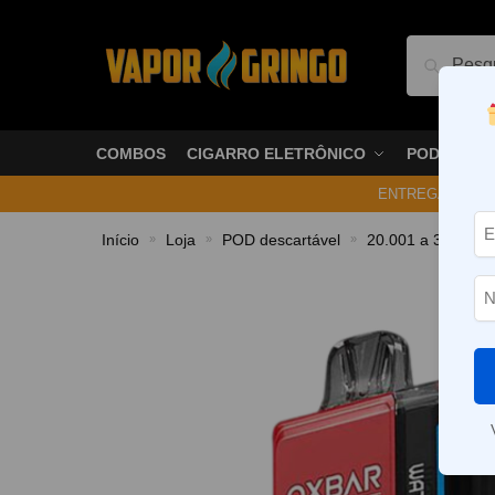
Pesquis
COMBOS
CIGARRO ELETRÔNICO
PODS
ENTREGA NO ME
Início
Loja
POD descartável
20.001 a 30.000 P
»
»
»