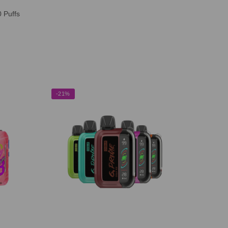
 Puffs
-21%