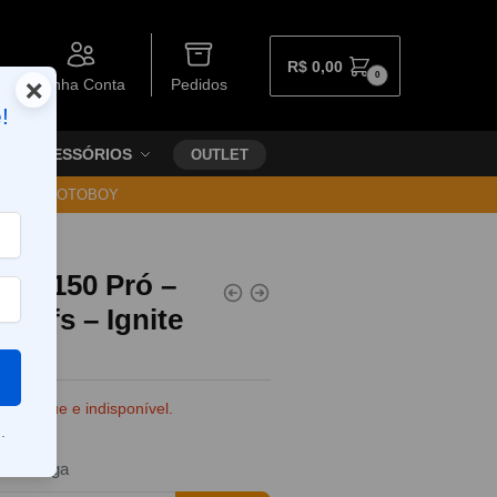
R$
0,00
0
×
Minha Conta
Pedidos
!
ACESSÓRIOS
OUTLET
30 VIA MOTOBOY
el V150 Pró –
Puffs – Ignite
e estoque e indisponível.
.
da entrega