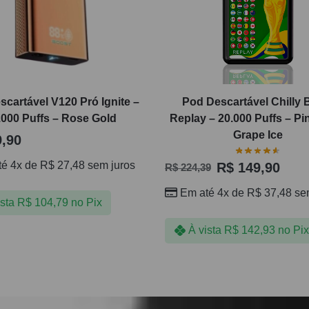
cartável V120 Pró Ignite –
Pod Descartável Chilly 
.000 Puffs – Rose Gold
Replay – 20.000 Puffs – Pi
Grape Ice
,90
té 4x de
R$
27,48
sem juros
R$
149,90
R$
224,39
Em até 4x de
R$
37,48
sem
ista
R$
104,79
no Pix
À vista
R$
142,93
no Pix