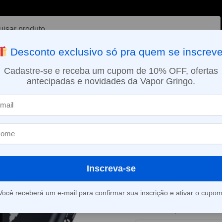
ar
Desconto exclusivo só pra quem se inscreve
VAPORIZADOR DE ERVAS
E-LIQUÍDOS
NICOTINA ORAL
Cadastre-se e receba um cupom de 10% OFF, ofertas
antecipadas e novidades da Vapor Gringo.
SMO DIA EM SÃO PAULO (SEG A SEX): PEDIDOS APROVADOS ATÉ 15:
uffs
Pod Descartável V150 Pró – Black – 15.000 Puffs – Ignite
»
Pod Descartáv
Black – 15.000 
Inscreva-se
Este produto está fora d
Você receberá um e-mail para confirmar sua inscrição e ativar o cupom
Consultar prazo e valor 