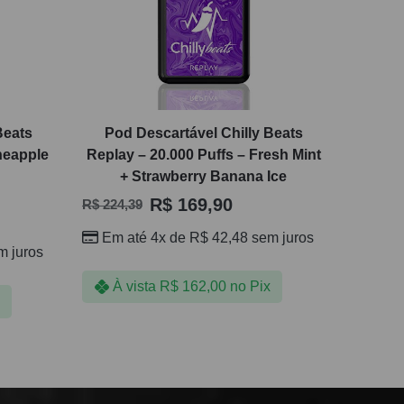
Beats
Pod Descartável Chilly Beats
neapple
Replay – 20.000 Puffs – Fresh Mint
+ Strawberry Banana Ice
R$
169,90
R$
224,39
Em até 4x de
R$
42,48
sem juros
 juros
À vista
R$
162,00
no Pix