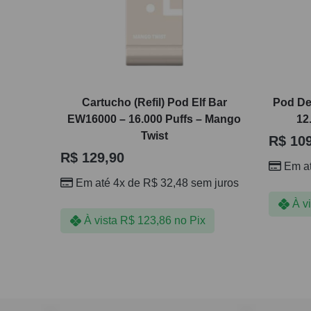
Cartucho (Refil) Pod Elf Bar
Pod Des
EW16000 – 16.000 Puffs – Mango
12
Twist
R$
109
R$
129,90
Em a
Em até 4x de
R$
32,48
sem juros
À v
À vista
R$
123,86
no Pix