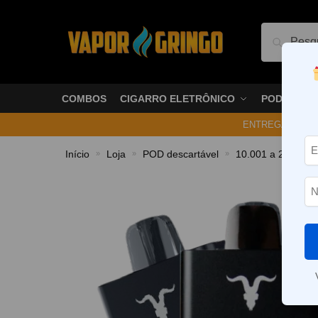
Pesquis
COMBOS
CIGARRO ELETRÔNICO
PODS
ENTREGA NO ME
Início
Loja
POD descartável
10.001 a 20.000 P
»
»
»