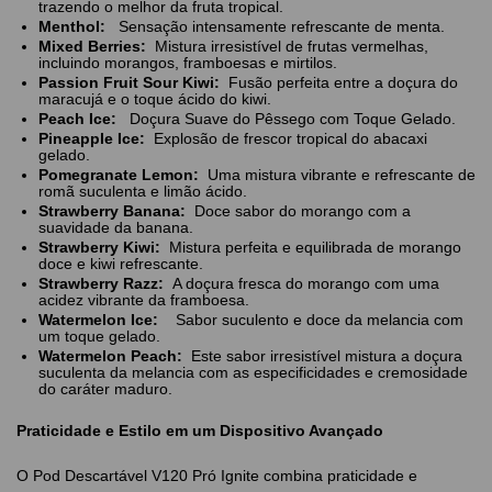
trazendo o melhor da fruta tropical.
Menthol:
Sensação intensamente refrescante de menta.
Mixed Berries:
Mistura irresistível de frutas vermelhas,
incluindo morangos, framboesas e mirtilos.
Passion Fruit Sour Kiwi:
Fusão perfeita entre a doçura do
maracujá e o toque ácido do kiwi.
Peach Ice:
Doçura Suave do Pêssego com Toque Gelado.
Pineapple Ice:
Explosão de frescor tropical do abacaxi
gelado.
Pomegranate Lemon:
Uma mistura vibrante e refrescante de
romã suculenta e limão ácido.
Strawberry Banana:
Doce sabor do morango com a
suavidade da banana.
Strawberry Kiwi:
Mistura perfeita e equilibrada de morango
doce e kiwi refrescante.
Strawberry Razz:
A doçura fresca do morango com uma
acidez vibrante da framboesa.
Watermelon Ice:
Sabor suculento e doce da melancia com
um toque gelado.
Watermelon Peach:
Este sabor irresistível mistura a doçura
suculenta da melancia com as especificidades e cremosidade
do caráter maduro.
Praticidade e Estilo em um Dispositivo Avançado
O Pod Descartável V120 Pró Ignite combina praticidade e