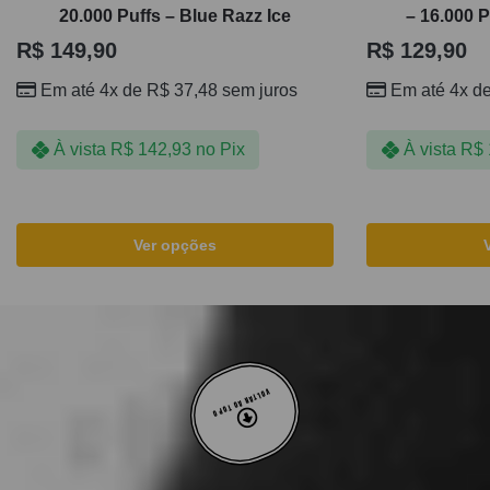
20.000 Puffs – Blue Razz Ice
– 16.000 
R$
149,90
R$
129,90
Em até 4x de
R$
37,48
sem juros
Em até 4x d
À vista
R$
142,93
no Pix
À vista
R$
Ver opções
VOLTAR AO TOPO