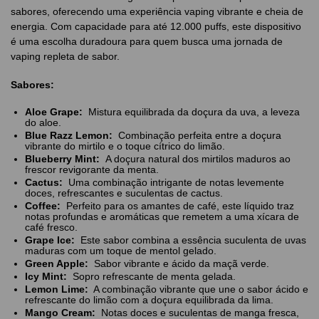
sabores, oferecendo uma experiência vaping vibrante e cheia de
energia. Com capacidade para até 12.000 puffs, este dispositivo
é uma escolha duradoura para quem busca uma jornada de
vaping repleta de sabor.
Sabores:
Aloe Grape:
Mistura equilibrada da doçura da uva, a leveza
do aloe.
Blue Razz Lemon:
Combinação perfeita entre a doçura
vibrante do mirtilo e o toque cítrico do limão.
Blueberry Mint:
A doçura natural dos mirtilos maduros ao
frescor revigorante da menta.
Cactus:
Uma combinação intrigante de notas levemente
doces, refrescantes e suculentas de cactus.
Coffee:
Perfeito para os amantes de café, este líquido traz
notas profundas e aromáticas que remetem a uma xícara de
café fresco.
Grape Ice:
Este sabor combina a essência suculenta de uvas
maduras com um toque de mentol gelado.
Green Apple:
Sabor vibrante e ácido da maçã verde.
Icy Mint:
Sopro refrescante de menta gelada.
Lemon Lime:
A combinação vibrante que une o sabor ácido e
refrescante do limão com a doçura equilibrada da lima.
Mango Cream:
Notas doces e suculentas de manga fresca,