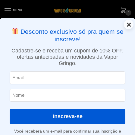
MENU
0
×
ENTREGA NO MESMO DIA EM SÃO PAULO (SEG A SEX): PEDIDOS
Desconto exclusivo só pra quem se
APROVADOS ATÉ 15:30 VIA MOTOBOY
inscreve!
Início
»
Loja
»
POD descartável
»
10.001 a 20.000 Puffs
»
Pod Descartável V120 Black – Ignite – 12.000 Puffs
Cadastre-se e receba um cupom de 10% OFF,
ofertas antecipadas e novidades da Vapor
Gringo.
Inscreva-se
Você receberá um e-mail para confirmar sua inscrição e