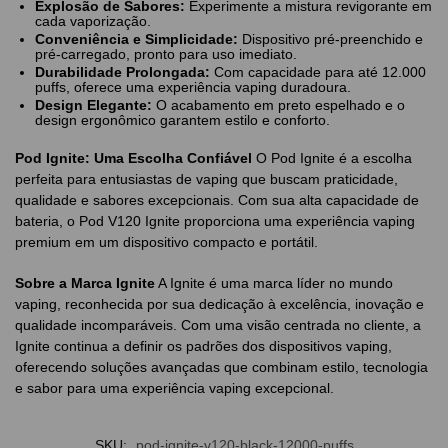
Explosão de Sabores:
Experimente a mistura revigorante em
cada vaporização.
Conveniência e Simplicidade:
Dispositivo pré-preenchido e
pré-carregado, pronto para uso imediato.
Durabilidade Prolongada:
Com capacidade para até 12.000
puffs, oferece uma experiência vaping duradoura.
Design Elegante:
O acabamento em preto espelhado e o
design ergonômico garantem estilo e conforto.
Pod Ignite: Uma Escolha Confiável
O Pod Ignite é a escolha
perfeita para entusiastas de vaping que buscam praticidade,
qualidade e sabores excepcionais. Com sua alta capacidade de
bateria, o Pod V120 Ignite proporciona uma experiência vaping
premium em um dispositivo compacto e portátil.
Sobre a Marca Ignite
A Ignite é uma marca líder no mundo
vaping, reconhecida por sua dedicação à excelência, inovação e
qualidade incomparáveis. Com uma visão centrada no cliente, a
Ignite continua a definir os padrões dos dispositivos vaping,
oferecendo soluções avançadas que combinam estilo, tecnologia
e sabor para uma experiência vaping excepcional.
SKU:
pod-ignite-v120-black-12000-puffs