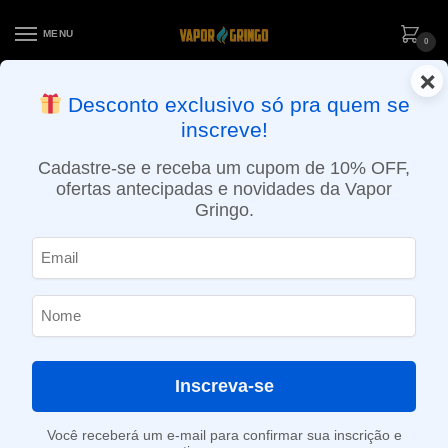
MENU
0
×
ENTREGA NO MESMO DIA EM SÃO PAULO (SEG A SEX): PEDIDOS
Desconto exclusivo só pra quem se
APROVADOS ATÉ 15:30 VIA MOTOBOY
inscreve!
Início
»
Loja
»
POD descartável
»
10.001 a 20.000 Puffs
»
Pod Descartável Geek Bar Pulse – 15000 puffs – Pink Lemonade
Cadastre-se e receba um cupom de 10% OFF,
ofertas antecipadas e novidades da Vapor
Gringo.
Inscreva-se
Você receberá um e-mail para confirmar sua inscrição e