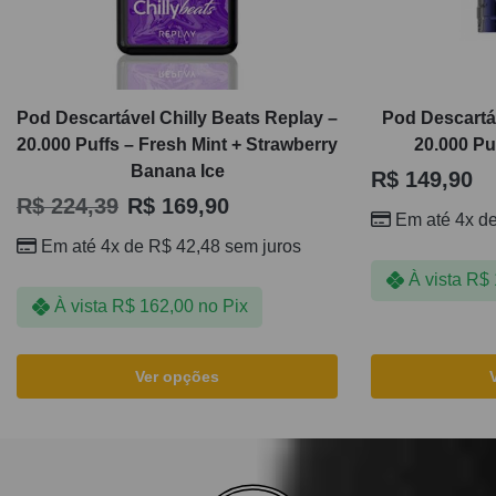
Pod Descartável Chilly Beats Replay –
Pod Descart
20.000 Puffs – Fresh Mint + Strawberry
20.000 Pu
Banana Ice
R$
149,90
R$
224,39
R$
169,90
Em até 4x d
Em até 4x de
R$
42,48
sem juros
À vista
R$
À vista
R$
162,00
no Pix
Ver opções