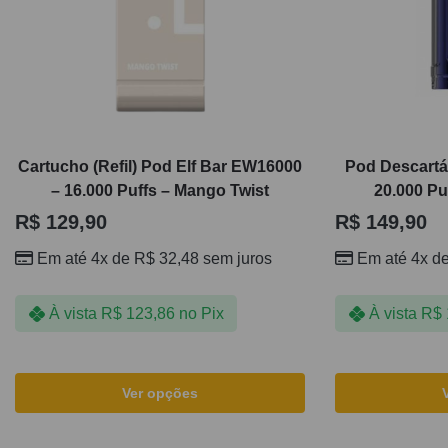
Cartucho (Refil) Pod Elf Bar EW16000
Pod Descart
– 16.000 Puffs – Mango Twist
20.000 Pu
R$
129,90
R$
149,90
Em até 4x de
R$
32,48
sem juros
Em até 4x d
À vista
R$
123,86
no Pix
À vista
R$
Ver opções