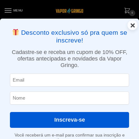
MENU
0
×
ENTREGA NO MESMO DIA EM SÃO PAULO (SEG A SEX): PEDIDOS
Desconto exclusivo só pra quem se
APROVADOS ATÉ 15:30 VIA MOTOBOY
inscreve!
Início
»
Loja
»
POD descartável
»
10.001 a 20.000 Puffs
»
Pod Descartável Geek Bar Pulse – 15000 puffs – Mexico Mango
Cadastre-se e receba um cupom de 10% OFF,
ofertas antecipadas e novidades da Vapor
Gringo.
Inscreva-se
Você receberá um e-mail para confirmar sua inscrição e