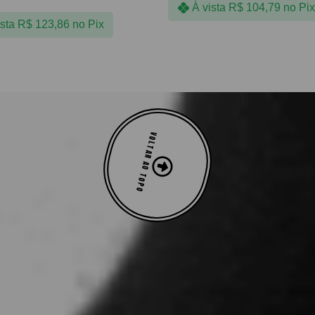
À vista
R$
104,79
no Pix
ista
R$
123,86
no Pix
VOLTAR AO TOPO