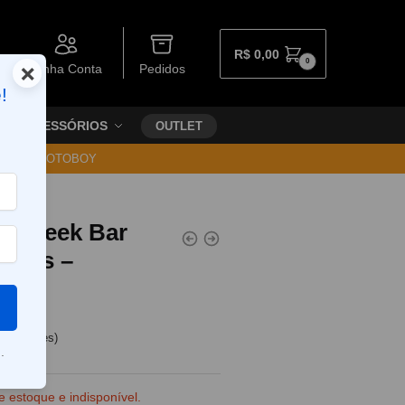
R$
0,00
0
×
Minha Conta
Pedidos
!
ACESSÓRIOS
OUTLET
30 VIA MOTOBOY
erry
el Geek Bar
puffs –
rry
e clientes)
.
e estoque e indisponível.