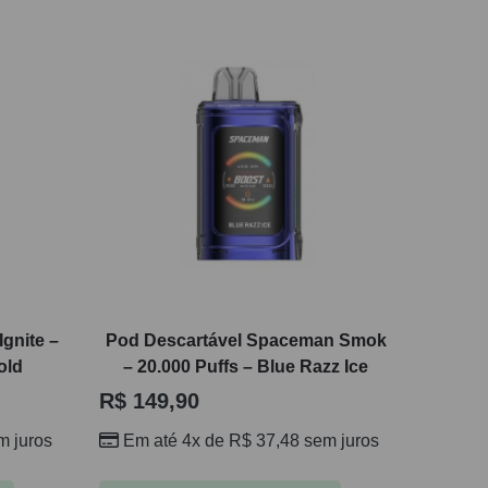
gnite –
Pod Descartável Spaceman Smok
old
– 20.000 Puffs – Blue Razz Ice
R$
149,90
 juros
Em até 4x de
R$
37,48
sem juros