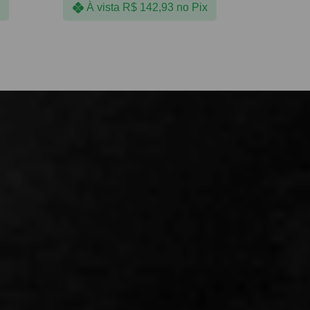
À vista
R$
142,93
no Pix