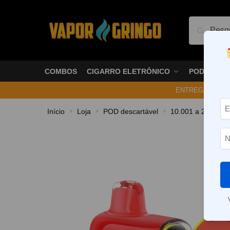
Pesquis
COMBOS
CIGARRO ELETRÔNICO
PODS
ENTREGA NO ME
Início
Loja
POD descartável
10.001 a 20.000 P
»
»
»