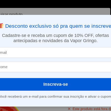
ar
Desconto exclusivo só pra quem se inscreve
VAPORIZADOR DE ERVAS
E-LIQUÍDOS
NICOTINA ORAL
Cadastre-se e receba um cupom de 10% OFF, ofertas
antecipadas e novidades da Vapor Gringo.
SMO DIA EM SÃO PAULO (SEG A SEX): PEDIDOS APROVADOS ATÉ 15:
uffs
Pod Descartável Geek Bar Pulse – 15000 puffs – California Ch
»
Pod Descartáv
Pulse – 15000 
California Che
Inscreva-se
(
2
avaliações d
Você receberá um e-mail para confirmar sua inscrição e ativar o cupom
Este produto está fora d