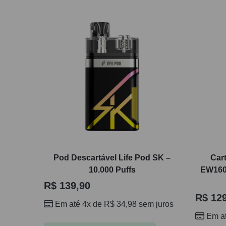
Pod Descartável Life Pod SK –
Cart
10.000 Puffs
EW1600
R$
139,90
R$
129
Em até 4x de
R$
34,98
sem juros
Em a