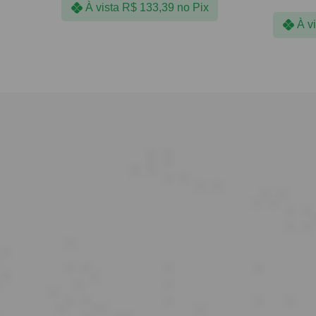
À vista
R$
133,39
no Pix
À v