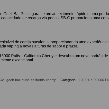
 o Geek Bar Pulse garante um aquecimento rápido e uma prod
sua capacidade de recarga via porta USB-C proporciona uma conv
esistível de cereja suculenta, proporcionando uma experiência 
ada vaping a novas alturas de sabor e prazer.
5000 Puffs – California Cherry e descubra um novo padrão de 
amente excepcional.
KU:
geek-bar-pulse-california-cherry
Categoria:
10.001 a 20.000 Pu