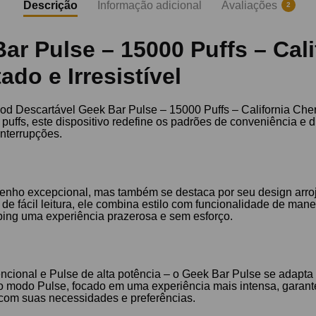
Descrição
Informação adicional
Avaliações
2
ar Pulse – 15000 Puffs – Cal
do e Irresistível
d Descartável Geek Bar Pulse – 15000 Puffs – California Cherry
fs, este dispositivo redefine os padrões de conveniência e du
nterrupções.
ho excepcional, mas também se destaca por seu design arroj
de fácil leitura, ele combina estilo com funcionalidade de man
ping uma experiência prazerosa e sem esforço.
ional e Pulse de alta potência – o Geek Bar Pulse se adapta 
o modo Pulse, focado em uma experiência mais intensa, garante 
 com suas necessidades e preferências.