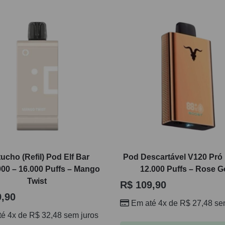
ucho (Refil) Pod Elf Bar
Pod Descartável V120 Pró I
0 – 16.000 Puffs – Mango
12.000 Puffs – Rose G
Twist
R$
109,90
,90
Em até 4x de
R$
27,48
sem
té 4x de
R$
32,48
sem juros