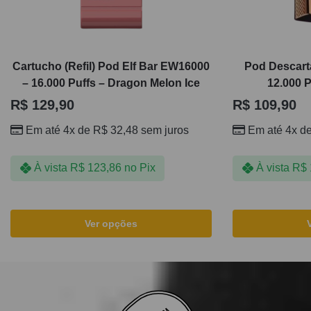
Cartucho (Refil) Pod Elf Bar EW16000
Pod Descartá
– 16.000 Puffs – Dragon Melon Ice
12.000 
R$
129,90
R$
109,90
Em até 4x de
R$
32,48
sem juros
Em até 4x d
À vista
R$
123,86
no Pix
À vista
R$
Ver opções