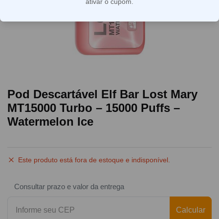
ativar o cupom.
Pod Descartável Elf Bar Lost Mary
MT15000 Turbo – 15000 Puffs –
Watermelon Ice
Este produto está fora de estoque e indisponível.
Consultar prazo e valor da entrega
Calcular