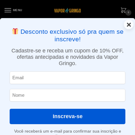
MENU
0
×
ENTREGA NO MESMO DIA EM SÃO PAULO (SEG A SEX): PEDIDOS
Desconto exclusivo só pra quem se
APROVADOS ATÉ 15:30 VIA MOTOBOY
inscreve!
Início
»
Loja
»
POD descartável
»
10.001 a 20.000 Puffs
»
Pod Descartável Elf Bar Lost Mary MT15000 Turbo – 15000 Puffs – Watermelon Ice
Cadastre-se e receba um cupom de 10% OFF,
ofertas antecipadas e novidades da Vapor
Gringo.
Inscreva-se
Você receberá um e-mail para confirmar sua inscrição e