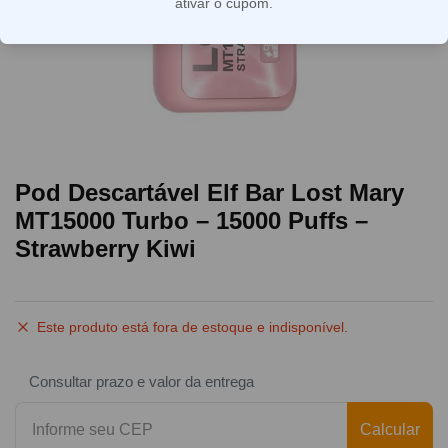
ativar o cupom.
Pod Descartável Elf Bar Lost Mary
MT15000 Turbo – 15000 Puffs –
Strawberry Kiwi
Este produto está fora de estoque e indisponível.
Consultar prazo e valor da entrega
Calcular