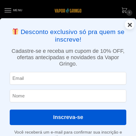
MENU
0
×
ENTREGA NO MESMO DIA EM SÃO PAULO (SEG A SEX): PEDIDOS
Desconto exclusivo só pra quem se
APROVADOS ATÉ 15:30 VIA MOTOBOY
inscreve!
Início
»
Loja
»
POD descartável
»
10.001 a 20.000 Puffs
»
Pod Descartável Elf Bar Lost Mary MT15000 Turbo – 15000 Puffs – Strawberry Kiwi
Cadastre-se e receba um cupom de 10% OFF,
ofertas antecipadas e novidades da Vapor
Gringo.
Inscreva-se
Você receberá um e-mail para confirmar sua inscrição e