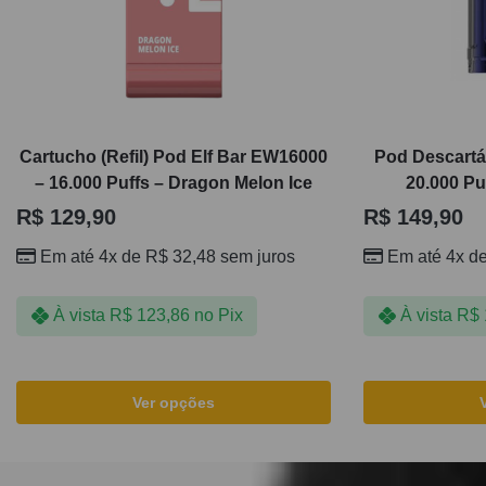
Cartucho (Refil) Pod Elf Bar EW16000
Pod Descart
– 16.000 Puffs – Dragon Melon Ice
20.000 Pu
R$
129,90
R$
149,90
Em até 4x de
R$
32,48
sem juros
Em até 4x d
À vista
R$
123,86
no Pix
À vista
R$
Ver opções