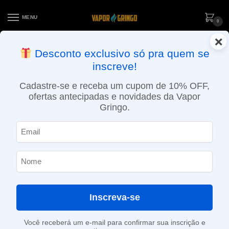
MENU
0
×
ENTREGA NO MESMO DIA EM SÃO PAULO (SEG A SEX): PEDIDOS
Desconto exclusivo só pra quem se
APROVADOS ATÉ 15:30 VIA MOTOBOY
inscreve!
Início
»
Loja
»
POD descartável
»
10.001 a 20.000 Puffs
»
Pod Descartável Elf Bar Lost Mary MT15000 Turbo – 15000 Puffs – Dr. Cherry
Cadastre-se e receba um cupom de 10% OFF,
ofertas antecipadas e novidades da Vapor
Gringo.
Inscreva-se
Você receberá um e-mail para confirmar sua inscrição e