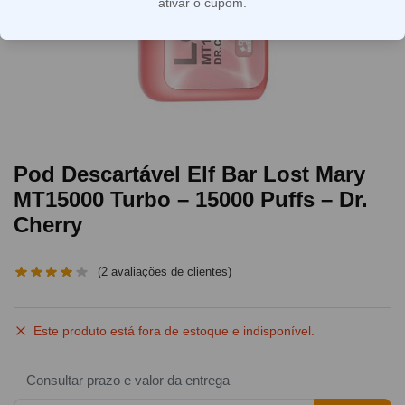
ativar o cupom.
Pod Descartável Elf Bar Lost Mary
MT15000 Turbo – 15000 Puffs – Dr.
Cherry
(
2
avaliações de clientes)
Este produto está fora de estoque e indisponível.
Consultar prazo e valor da entrega