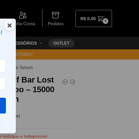
R$
0,00
0
×
Minha Conta
Pedidos
!
ACESSÓRIOS
OUTLET
30 VIA MOTOBOY
fs – Baja Splash
l Elf Bar Lost
Turbo – 15000
plash
e clientes)
.
e estoque e indisponível.