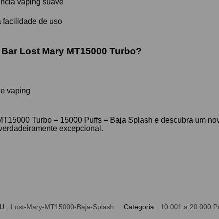
ência vaping suave
facilidade de uso
f Bar Lost Mary MT15000 Turbo?
de vaping
 MT15000 Turbo – 15000 Puffs – Baja Splash e descubra um nov
 verdadeiramente excepcional.
U:
Lost-Mary-MT15000-Baja-Splash
Categoria:
10.001 a 20.000 Pu