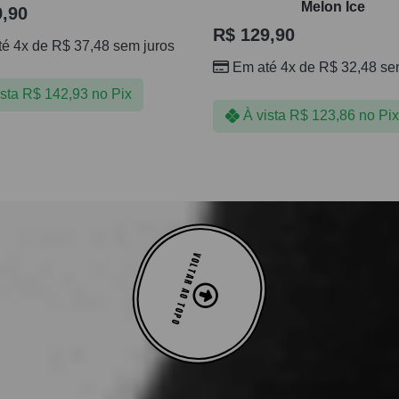
Melon Ice
,90
R$
129,90
té 4x de
R$
37,48
sem juros
Em até 4x de
R$
32,48
sem
ista
R$
142,93
no Pix
À vista
R$
123,86
no Pix
VOLTAR AO TOPO