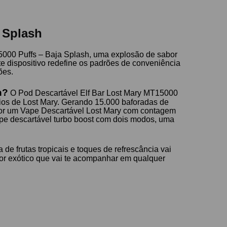
 Splash
5000 Puffs – Baja Splash, uma explosão de sabor
te dispositivo redefine os padrões de conveniência
ões.
h?
O Pod Descartável Elf Bar Lost Mary MT15000
ios de Lost Mary. Gerando 15.000 baforadas de
 por um Vape Descartável Lost Mary com contagem
pe descartável turbo boost com dois modos, uma
e frutas tropicais e toques de refrescância vai
or exótico que vai te acompanhar em qualquer