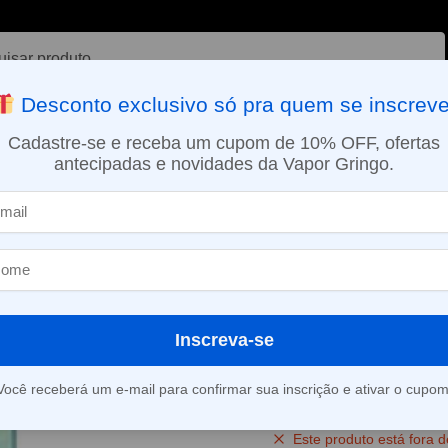
ar
Desconto exclusivo só pra quem se inscreve
VAPORIZADOR DE ERVAS
E-LIQUÍDOS
NICOTINA ORAL
Cadastre-se e receba um cupom de 10% OFF, ofertas
antecipadas e novidades da Vapor Gringo.
SMO DIA EM SÃO PAULO (SEG A SEX): PEDIDOS APROVADOS ATÉ 15:
uffs
Pod Descartável Elf Bar Lost Mary MT15000 Turbo – 15000 Puf
»
Pod Descartáve
Mary MT15000 
Puffs – Baja S
Inscreva-se
(
2
avaliações d
Você receberá um e-mail para confirmar sua inscrição e ativar o cupom
Este produto está fora d