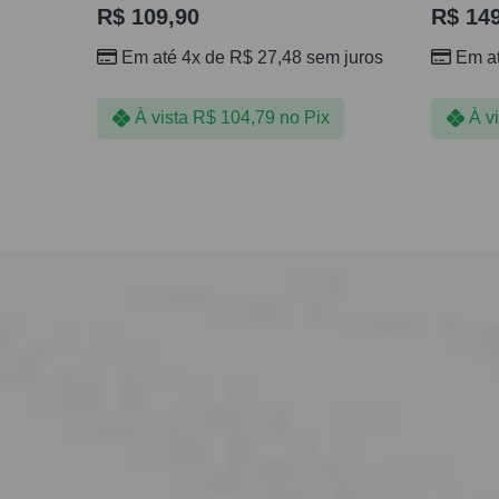
R$
109,90
R$
149
Em até 4x de
R$
27,48
sem juros
Em a
À vista
R$
104,79
no Pix
À v