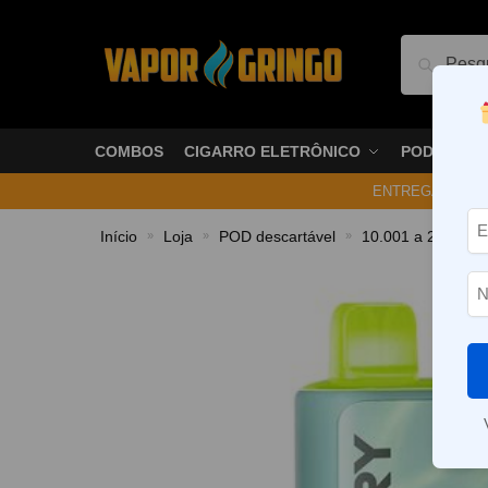
Pesquis
COMBOS
CIGARRO ELETRÔNICO
PODS
ENTREGA NO ME
Início
Loja
POD descartável
10.001 a 20.000 P
»
»
»