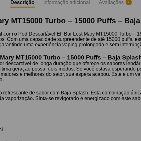
Descrição
Informação adicional
Avaliações
2
ary MT15000 Turbo – 15000 Puffs – Baja
al com o Pod Descartável Elf Bar Lost Mary MT15000 Turbo – 1
tidos. Com uma capacidade surpreendente de até 15000 puffs, es
 garantindo uma experiência vaping prolongada e sem interrupç
t Mary MT15000 Turbo – 15000 Puffs – Baja Splas
or descartável de longa duração que oferece os sabores lendár
de última geração possui dois modos. Se você estava esperando
maiores e melhores do setor, sua espera acabou. Este é um va
a.
 refrescante de sabor com Baja Splash. Esta combinação única d
da vaporização. Sinta-se revigorado e energizado com este sab
mL