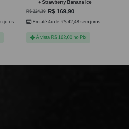
+ Strawberry Banana Ice
R$
169,90
R$
224,39
 juros
Em até 4x de
R$
42,48
sem juros
À vista
R$
162,00
no Pix