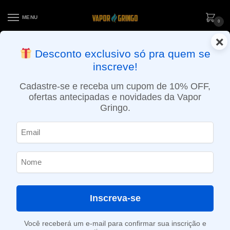
MENU
0
×
ENTREGA NO MESMO DIA EM SÃO PAULO (SEG A SEX): PEDIDOS
Desconto exclusivo só pra quem se
APROVADOS ATÉ 15:30 VIA MOTOBOY
inscreve!
Início
»
Loja
»
POD descartável
»
10.001 a 20.000 Puffs
»
Pod Descartável BLVK Bar – 20.000 puffs – American Tobacco Ice
Cadastre-se e receba um cupom de 10% OFF,
ofertas antecipadas e novidades da Vapor
Gringo.
Inscreva-se
Você receberá um e-mail para confirmar sua inscrição e