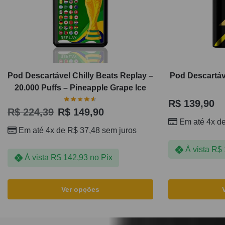
Pod Descartável Chilly Beats Replay –
Pod Descartáv
20.000 Puffs – Pineapple Grape Ice
R$
139,90
R$
224,39
R$
149,90
Em até 4x d
Em até 4x de
R$
37,48
sem juros
À vista
R$
À vista
R$
142,93
no Pix
Ver opções