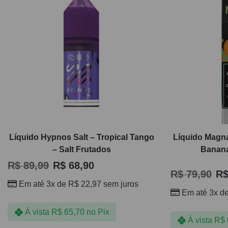
Líquido Hypnos Salt – Tropical Tango
Líquido Magna
– Salt Frutados
Banana
R$
89,99
R$
68,90
R$
79,90
R
Em até 3x de
R$
22,97
sem juros
Em até 3x d
À vista
R$
65,70
no Pix
À vista
R$