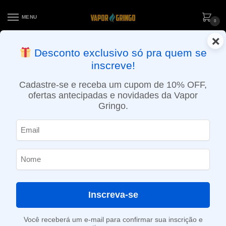
MENU
0
×
ENTREGA NO MESMO DIA EM SÃO PAULO (SEG A SEX): PEDIDOS
Desconto exclusivo só pra quem se
APROVADOS ATÉ 15:30 VIA MOTOBOY
inscreve!
Início
»
Loja
»
e-Liquídos
»
Nic Salt
»
Salt Frutados
»
Líquido Dinner Lady Salt – Lemon Sherbets
Cadastre-se e receba um cupom de 10% OFF,
ofertas antecipadas e novidades da Vapor
Gringo.
Inscreva-se
Você receberá um e-mail para confirmar sua inscrição e