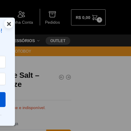
R$
0,00
0
×
Minha Conta
Pedidos
!
ACESSÓRIOS
OUTLET
30 VIA MOTOBOY
Vape Salt –
Breeze
e estoque e indisponível.
.
da entrega