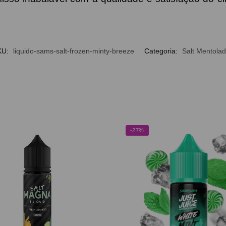
KU:
liquido-sams-salt-frozen-minty-breeze
Categoria:
Salt Mentola
-27%