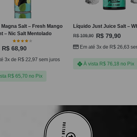
o Magna Salt – Fresh Mango
Líquido Just Juice Salt – W
nt – Nic Salt Mentolado
R$
79,90
R$
109,90
Em até 3x de
R$
26,63
sem
R$
68,90
té 3x de
R$
22,97
sem juros
À vista
R$
76,18
no Pix
ista
R$
65,70
no Pix
VOLTAR AO TOPO