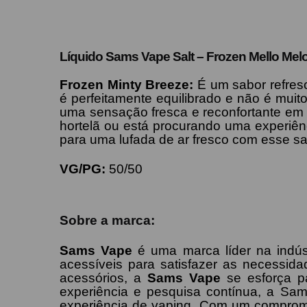
Líquido Sams Vape Salt – Frozen Mello Mel
Frozen
Minty Breeze
:
É
um sabor refresc
é perfeitamente equilibrado e não é muito
uma sensação fresca e reconfortante em 
hortelã ou está procurando uma experiên
para uma lufada de ar fresco com esse sabo
VG/PG:
50/50
Sobre a marca:
Sams Vape
é uma marca líder na indús
acessíveis para satisfazer as necessid
acessórios, a
Sams Vape
se esforça p
experiência e pesquisa contínua, a Sa
experiência de vaping. Com um compromi