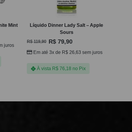
hite Mint
Líquido Dinner Lady Salt – Apple
Sours
R$
79,90
R$
119,90
 juros
Em até 3x de
R$
26,63
sem juros
À vista
R$
76,18
no Pix