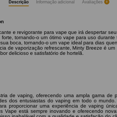
Descrição
Informação adicional
Avaliações
0
on
ante e revigorante para vape que irá despertar seu
 forte, tornando-o um ótimo vape para uso durante 
sua boca, tornando-o um vape ideal para dias quen
cia de vaporização refrescante, Minty Breeze é um
r delicioso e satisfatório de hortelã.
tria de vaping, oferecendo uma ampla gama de p
ades dos entusiastas do vaping em todo o mundo.
ara proporcionar uma experiência de vaping úni
ms Vape está sempre inovando e oferecendo novas
sso inabalável com a qualidade e satisfação do c