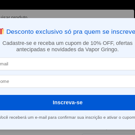
ar
Desconto exclusivo só pra quem se inscreve
VAPORIZADOR DE ERVAS
E-LIQUÍDOS
NICOTINA ORAL
Cadastre-se e receba um cupom de 10% OFF, ofertas
antecipadas e novidades da Vapor Gringo.
SMO DIA EM SÃO PAULO (SEG A SEX): PEDIDOS APROVADOS ATÉ 15:
dos
Líquido Sams Vape Salt – Frozen Minty Breeze
»
Líquido Sams 
Frozen Minty 
Inscreva-se
Este produto está fora d
Você receberá um e-mail para confirmar sua inscrição e ativar o cupom
Consultar prazo e valor 