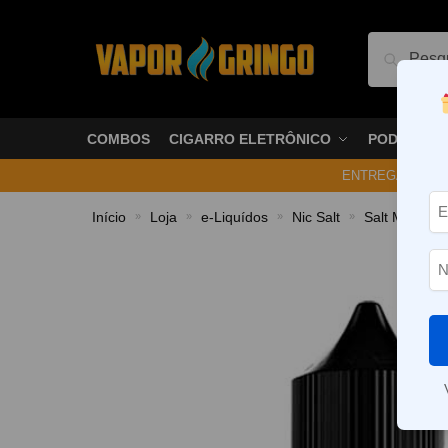
Pesquis
COMBOS
CIGARRO ELETRÔNICO
PODS
ENTREGA NO ME
Início
Loja
e-Liquídos
Nic Salt
Salt Mentola
»
»
»
»