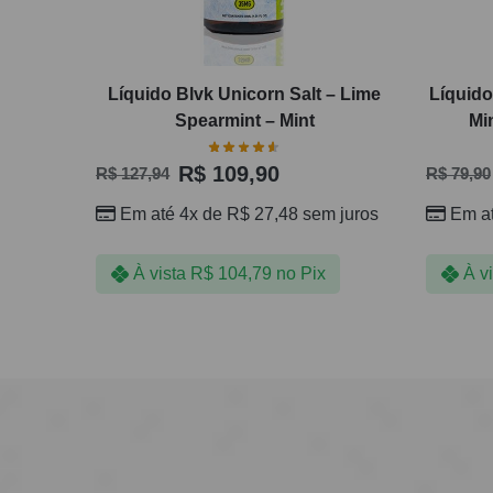
Líquido Blvk Unicorn Salt – Lime
Líquid
Spearmint – Mint
Mi
R$
109,90
R$
127,94
R$
79,90
Em até 4x de
R$
27,48
sem juros
Em a
À vista
R$
104,79
no Pix
À v