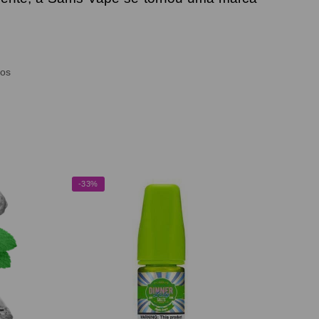
dos
-33%