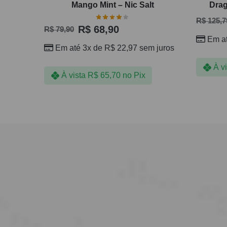
Mango Mint – Nic Salt
Drag
R$
125,7
R$
68,90
R$
79,90
Em a
Em até 3x de
R$
22,97
sem juros
À v
À vista
R$
65,70
no Pix