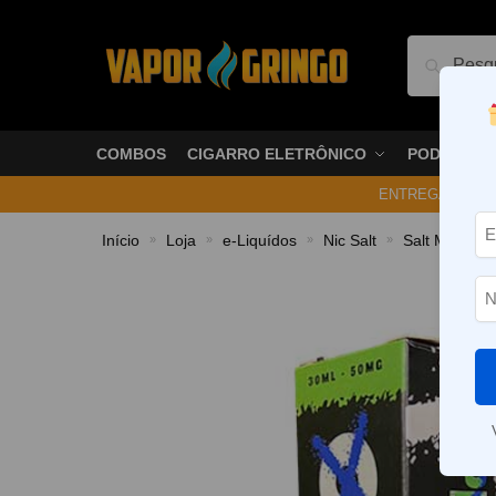
Pesquis
COMBOS
CIGARRO ELETRÔNICO
PODS
ENTREGA NO ME
Início
Loja
e-Liquídos
Nic Salt
Salt Mentola
»
»
»
»