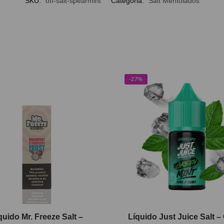
SKU:
off-salt-spearmint
Categoria:
Salt Mentolados
-27%
quido Mr. Freeze Salt –
Líquido Just Juice Salt –