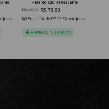
cante
– Mentolado Refrescante
R$
79,90
R$
109,90
 juros
Em até 3x de
R$
26,63
sem juros
À vista
R$
76,18
no Pix