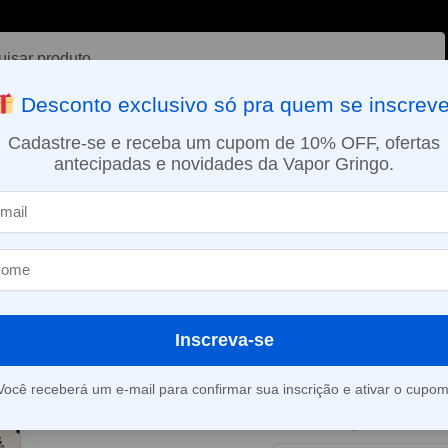
ar
Desconto exclusivo só pra quem se inscreve
VAPORIZADOR DE ERVAS
E-LIQUÍDOS
NICOTINA ORAL
Cadastre-se e receba um cupom de 10% OFF, ofertas
antecipadas e novidades da Vapor Gringo.
SMO DIA EM SÃO PAULO (SEG A SEX): PEDIDOS APROVADOS ATÉ 15:
dos
Líquido OFF Salt – Spearmint Ice
»
Líquido OFF S
Ice
Inscreva-se
Este produto está fora d
Você receberá um e-mail para confirmar sua inscrição e ativar o cupom
Consultar prazo e valor 