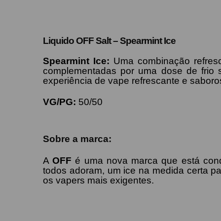
Liquido OFF Salt –
Spearmint Ice
Spearmint
Ice
:
U
ma combinação refresca
complementadas por uma dose de frio s
experiência de vape refrescante e saboro
VG/PG:
50/50
Sobre a marca:
A
OFF
é uma nova marca que está conqu
todos adoram, um ice na medida certa par
os vapers mais exigentes.