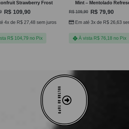
onfruit Strawberry Frost
Mint – Mentolado Refres
R$
109,90
R$
79,90
9
R$
109,90
té 4x de
R$
27,48
sem juros
Em até 3x de
R$
26,63
sem
ista
R$
104,79
no Pix
À vista
R$
76,18
no Pix
VOLTAR AO TOPO