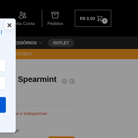
R$
0,00
0
×
Minha Conta
Pedidos
!
ACESSÓRIOS
OUTLET
30 VIA MOTOBOY
alt – Spearmint
e estoque e indisponível.
.
da entrega