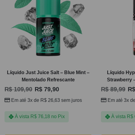
Líquido Just Juice Salt – Blue Mint –
Líquido Hyp
Mentolado Refrescante
Strawberry 
R$
109,90
R$
79,90
R$
89,99
R
Em até 3x de
R$
26,63
sem juros
Em até 3x d
À vista
R$
76,18
no Pix
À vista
R$