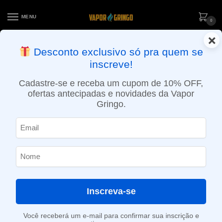
MENU
0
×
ENTREGA NO MESMO DIA EM SÃO PAULO (SEG A SEX): PEDIDOS
Desconto exclusivo só pra quem se
APROVADOS ATÉ 15:30 VIA MOTOBOY
inscreve!
Início
»
Loja
»
e-Liquídos
»
Nic Salt
»
Salt Mentolados
»
Líquido Nasty Juice Salt – Slow Blow – High Mint
Cadastre-se e receba um cupom de 10% OFF,
ofertas antecipadas e novidades da Vapor
Gringo.
Inscreva-se
Você receberá um e-mail para confirmar sua inscrição e