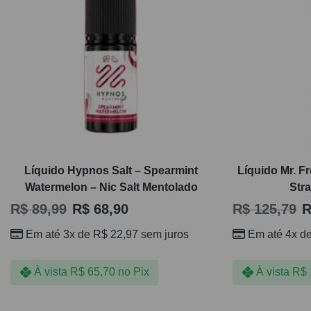
Líquido Hypnos Salt – Spearmint
Líquido Mr. Fr
Watermelon – Nic Salt Mentolado
Str
R$
89,99
R$
68,90
R$
125,79
R
Em até 3x de
R$
22,97
sem juros
Em até 4x d
À vista
R$
65,70
no Pix
À vista
R$