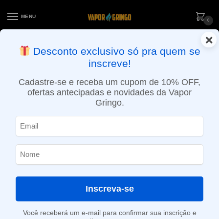
MENU
0
×
ENTREGA NO MESMO DIA EM SÃO PAULO (SEG A SEX): PEDIDOS
Desconto exclusivo só pra quem se
APROVADOS ATÉ 15:30 VIA MOTOBOY
inscreve!
Início
»
Loja
»
e-Liquídos
»
Nic Salt
»
Salt Mentolados
»
Líquido Blvk Unicorn Salt – Double Spearmint – Mint
Cadastre-se e receba um cupom de 10% OFF,
ofertas antecipadas e novidades da Vapor
Gringo.
Inscreva-se
Você receberá um e-mail para confirmar sua inscrição e