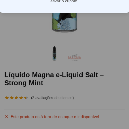
ativar o cupom.
Líquido Magna e-Liquid Salt –
Strong Mint
(
2
avaliações de clientes)
Este produto está fora de estoque e indisponível.