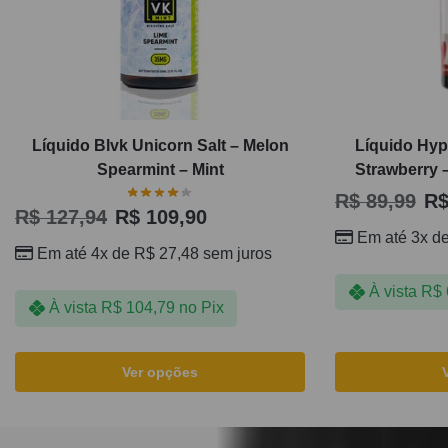
Líquido Blvk Unicorn Salt – Melon
Líquido Hyp
Spearmint – Mint
Strawberry 
R$
89,99
R
R$
127,94
R$
109,90
Em até 3x d
Em até 4x de
R$
27,48
sem juros
À vista
R$
À vista
R$
104,79
no Pix
Ver opções