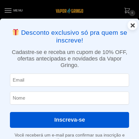
MENU
0
×
ENTREGA NO MESMO DIA EM SÃO PAULO (SEG A SEX): PEDIDOS
Desconto exclusivo só pra quem se
APROVADOS ATÉ 15:30 VIA MOTOBOY
inscreve!
Início
»
Loja
»
e-Liquídos
»
Nic Salt
»
Salt Mentolados
»
Líquido Magna e-Liquid Salt – Strong Mint
Cadastre-se e receba um cupom de 10% OFF,
ofertas antecipadas e novidades da Vapor
Gringo.
Inscreva-se
Você receberá um e-mail para confirmar sua inscrição e