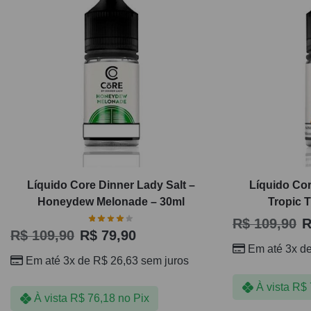
Líquido Core Dinner Lady Salt –
Líquido Cor
Honeydew Melonade – 30ml
Tropic T
R$
109,90
R
R$
109,90
R$
79,90
Em até 3x d
Em até 3x de
R$
26,63
sem juros
À vista
R$
À vista
R$
76,18
no Pix