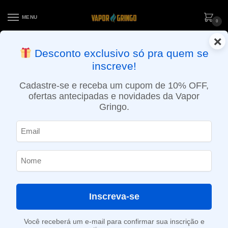
MENU
0
×
ENTREGA NO MESMO DIA EM SÃO PAULO (SEG A SEX): PEDIDOS
Desconto exclusivo só pra quem se
APROVADOS ATÉ 15:30 VIA MOTOBOY
inscreve!
Início
»
Loja
»
e-Liquídos
»
Nic Salt
»
Salt Ice
»
Líquido Zomo Salt – Holz Menthol Ice
Cadastre-se e receba um cupom de 10% OFF,
ofertas antecipadas e novidades da Vapor
Gringo.
Inscreva-se
Você receberá um e-mail para confirmar sua inscrição e