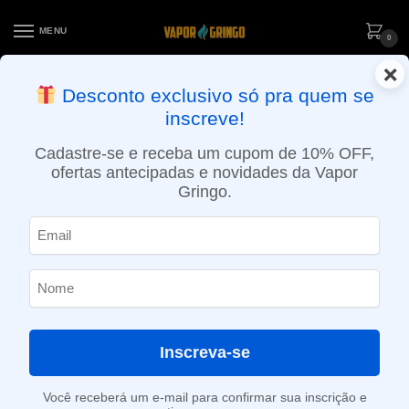
MENU
0
×
ENTREGA NO MESMO DIA EM SÃO PAULO (SEG A SEX): PEDIDOS
Desconto exclusivo só pra quem se
APROVADOS ATÉ 15:30 VIA MOTOBOY
inscreve!
Início
»
Loja
»
e-Liquídos
»
Nic Salt
»
Salt Ice
»
Líquido Nikbar Salt – Strawberry Ice
Cadastre-se e receba um cupom de 10% OFF,
ofertas antecipadas e novidades da Vapor
Gringo.
Inscreva-se
Você receberá um e-mail para confirmar sua inscrição e