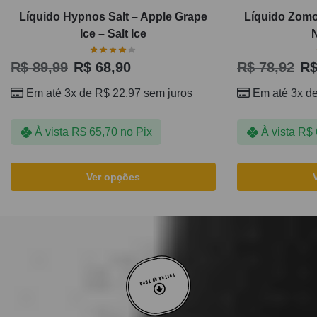
Líquido Hypnos Salt – Apple Grape
Líquido Zomo 
Ice – Salt Ice
N
R$
89,99
R$
68,90
R$
78,92
R
Em até 3x de
R$
22,97
sem juros
Em até 3x d
À vista
R$
65,70
no Pix
À vista
R$
Ver opções
VOLTAR AO TOPO