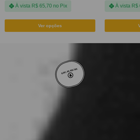
À vista
R$
65,70
no Pix
À vista
R$
Ver opções
VOLTAR AO TOPO