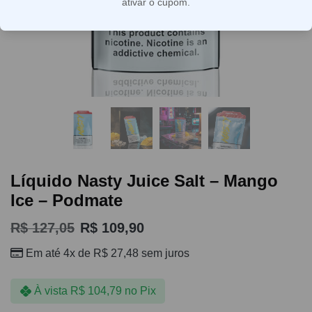
ativar o cupom.
Líquido Nasty Juice Salt – Mango
Ice – Podmate
R$
127,05
R$
109,90
Em até 4x de
R$
27,48
sem juros
À vista
R$
104,79
no Pix