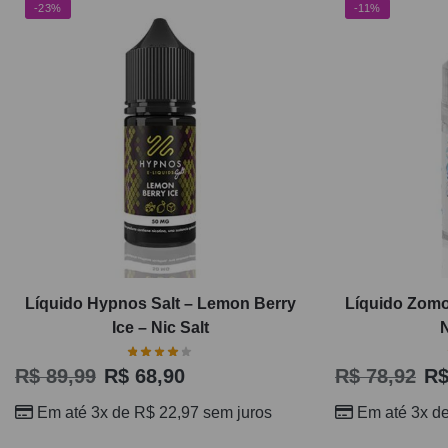
-23%
-11%
Líquido Hypnos Salt – Lemon Berry
Líquido Zomo 
Ice – Nic Salt
N
R$
89,99
R$
68,90
R$
78,92
R
Em até 3x de
R$
22,97
sem juros
Em até 3x d