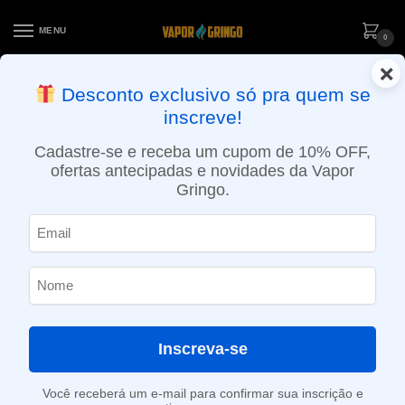
MENU
0
×
ENTREGA NO MESMO DIA EM SÃO PAULO (SEG A SEX): PEDIDOS
Desconto exclusivo só pra quem se
APROVADOS ATÉ 15:30 VIA MOTOBOY
inscreve!
Início
»
Loja
»
e-Liquídos
»
Nic Salt
»
Salt Ice
»
Líquido Nasty Juice Salt – Mango Ice – Podmate
Cadastre-se e receba um cupom de 10% OFF,
ofertas antecipadas e novidades da Vapor
Gringo.
Inscreva-se
Você receberá um e-mail para confirmar sua inscrição e