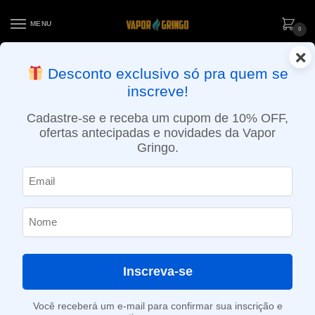
MENU
0
×
ENTREGA NO MESMO DIA EM SÃO PAULO (SEG A SEX): PEDIDOS
Desconto exclusivo só pra quem se
APROVADOS ATÉ 15:30 VIA MOTOBOY
inscreve!
Início
»
Loja
»
e-Liquídos
»
Nic Salt
»
Salt Ice
»
Líquido Naked 100 Salt – Guava Berries Ice – MAX
Cadastre-se e receba um cupom de 10% OFF,
ofertas antecipadas e novidades da Vapor
Gringo.
Inscreva-se
Você receberá um e-mail para confirmar sua inscrição e