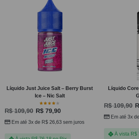
Líquido Just Juice Salt – Berry Burst
Líquido Core
Ice – Nic Salt
G
R$
109,90
R
R$
109,90
R$
79,90
Em até 3x d
Em até 3x de
R$
26,63
sem juros
À vista
R$
À vista
R$
76,18
no Pix