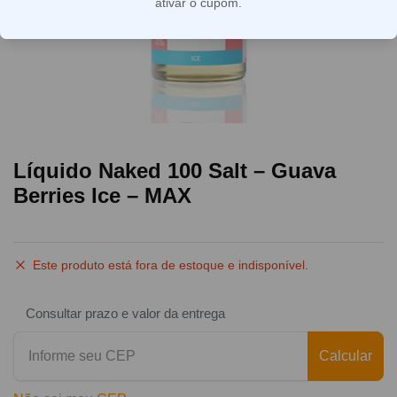
ativar o cupom.
Líquido Naked 100 Salt – Guava
Berries Ice – MAX
Este produto está fora de estoque e indisponível.
Consultar prazo e valor da entrega
Calcular