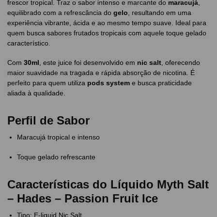
frescor tropical. Traz o sabor intenso e marcante do
maracujá
,
equilibrado com a refrescância do
gelo
, resultando em uma
experiência vibrante, ácida e ao mesmo tempo suave. Ideal para
quem busca sabores frutados tropicais com aquele toque gelado
característico.
Com
30ml
, este juice foi desenvolvido em
nic salt
, oferecendo
maior suavidade na tragada e rápida absorção de nicotina. É
perfeito para quem utiliza
pods system
e busca praticidade
aliada à qualidade.
Perfil de Sabor
Maracujá tropical e intenso
Toque gelado refrescante
Características do Líquido Myth Salt
– Hades – Passion Fruit Ice
Tipo: E-liquid Nic Salt