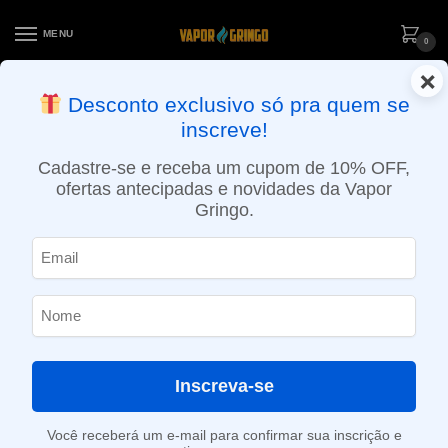
MENU
0
×
ENTREGA NO MESMO DIA EM SÃO PAULO (SEG A SEX): PEDIDOS
Desconto exclusivo só pra quem se
APROVADOS ATÉ 15:30 VIA MOTOBOY
inscreve!
Início
»
Loja
»
e-Liquídos
»
Nic Salt
»
Salt Ice
»
Líquido Myth Salt – Hades – Passion Fruit Ice
Cadastre-se e receba um cupom de 10% OFF,
ofertas antecipadas e novidades da Vapor
Gringo.
Inscreva-se
Você receberá um e-mail para confirmar sua inscrição e