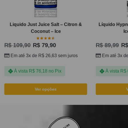
Liquido Just Juice Salt – Citron &
Líquido Hypn
Coconut – Ice
Ic
R$
109,90
R$
79,90
R$
89,99
R
Em até 3x de
R$
26,63
sem juros
Em até 3x d
À vista
R$
76,18
no Pix
À vista
R$
Ver opções