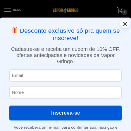
MENU
0
×
ENTREGA NO MESMO DIA EM SÃO PAULO (SEG A SEX): PEDIDOS
Desconto exclusivo só pra quem se
APROVADOS ATÉ 15:30 VIA MOTOBOY
inscreve!
Início
»
Loja
»
e-Liquídos
»
Nic Salt
»
Salt Ice
»
Líquido Magna Salt Ice – Blue Crush Ice – Edição Limitada
Cadastre-se e receba um cupom de 10% OFF,
ofertas antecipadas e novidades da Vapor
Gringo.
Inscreva-se
Você receberá um e-mail para confirmar sua inscrição e