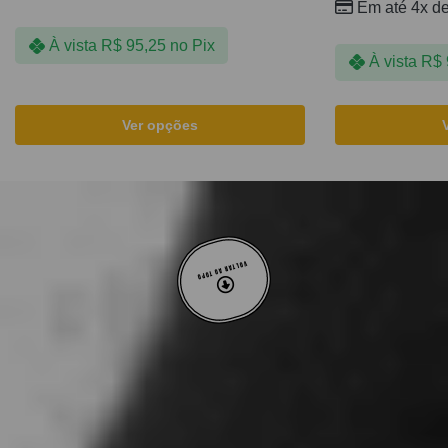
Em até 4x d
À vista
R$
95,25
no Pix
À vista
R$
Ver opções
VOLTAR AO TOPO