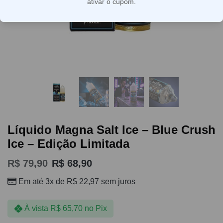
ativar o cupom.
Líquido Magna Salt Ice – Blue Crush
Ice – Edição Limitada
R$
79,90
R$
68,90
Em até 3x de
R$
22,97
sem juros
À vista
R$
65,70
no Pix