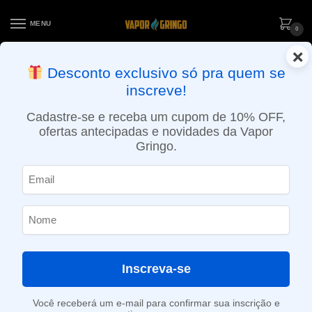
MENU
0
×
ENTREGA NO MESMO DIA EM SÃO PAULO (SEG A SEX): PEDIDOS
Desconto exclusivo só pra quem se
APROVADOS ATÉ 15:30 VIA MOTOBOY
inscreve!
Início
»
Loja
»
e-Liquídos
»
Nic Salt
»
Salt Ice
»
Líquido Killa Fruits Salt – Cotton Candy Ice
Cadastre-se e receba um cupom de 10% OFF,
ofertas antecipadas e novidades da Vapor
Gringo.
Inscreva-se
Você receberá um e-mail para confirmar sua inscrição e