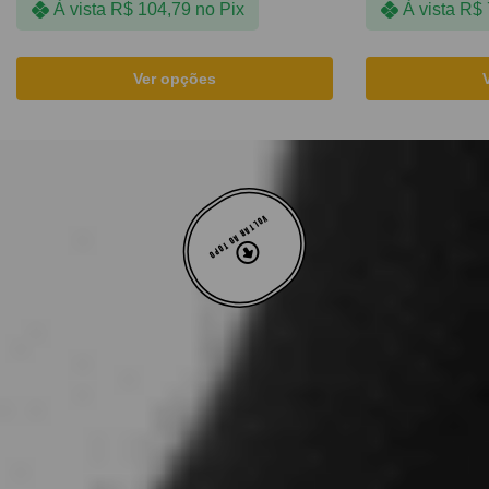
À vista
R$
104,79
no Pix
À vista
R$
Ver opções
VOLTAR AO TOPO