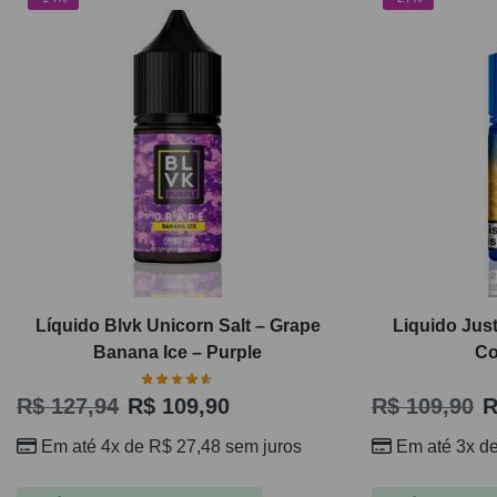
Líquido Blvk Unicorn Salt – Grape
Liquido Just
Banana Ice – Purple
Co
R$
127,94
R$
109,90
R$
109,90
R
Em até 4x de
R$
27,48
sem juros
Em até 3x d