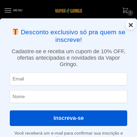
MENU
0
×
ENTREGA NO MESMO DIA EM SÃO PAULO (SEG A SEX): PEDIDOS
Desconto exclusivo só pra quem se
APROVADOS ATÉ 15:30 VIA MOTOBOY
inscreve!
Início
»
Loja
»
e-Liquídos
»
Nic Salt
»
Salt Ice
»
Líquido Just Juice Salt – Golden Grape Ice
Cadastre-se e receba um cupom de 10% OFF,
ofertas antecipadas e novidades da Vapor
Gringo.
Inscreva-se
Você receberá um e-mail para confirmar sua inscrição e