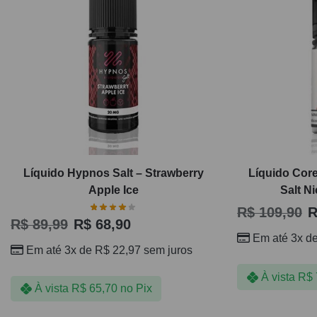
Líquido Hypnos Salt – Strawberry
Líquido Core
Apple Ice
Salt N
R$
109,90
R
R$
89,99
R$
68,90
Em até 3x d
Em até 3x de
R$
22,97
sem juros
À vista
R$
À vista
R$
65,70
no Pix