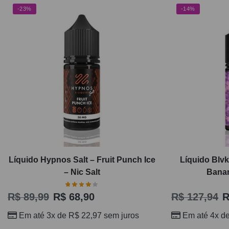
-23%
-14%
Líquido Hypnos Salt – Fruit Punch Ice
Líquido Blvk
– Nic Salt
Banan
R$
89,99
R$
68,90
R$
127,94
R
Em até 3x de
R$
22,97
sem juros
Em até 4x d