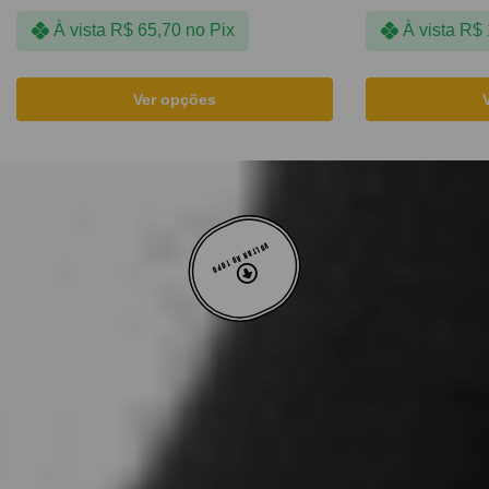
À vista
R$
65,70
no Pix
À vista
R$
Ver opções
VOLTAR AO TOPO