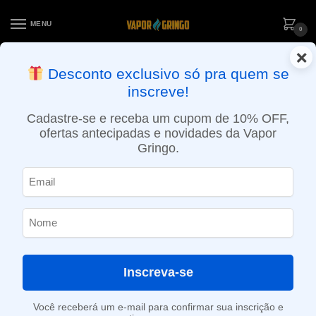
MENU
0
×
ENTREGA NO MESMO DIA EM SÃO PAULO (SEG A SEX): PEDIDOS
Desconto exclusivo só pra quem se
APROVADOS ATÉ 15:30 VIA MOTOBOY
inscreve!
Início
»
Loja
»
e-Liquídos
»
Nic Salt
»
Salt Ice
»
Líquido Ignite Salt SubZero – Green Apple Blizzard – Nic Salt
Cadastre-se e receba um cupom de 10% OFF,
ofertas antecipadas e novidades da Vapor
Gringo.
Inscreva-se
Você receberá um e-mail para confirmar sua inscrição e