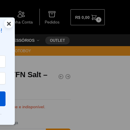
R$
0,00
0
×
Minha Conta
Pedidos
!
ACESSÓRIOS
OUTLET
30 VIA MOTOBOY
la TFN Salt –
e estoque e indisponível.
.
da entrega