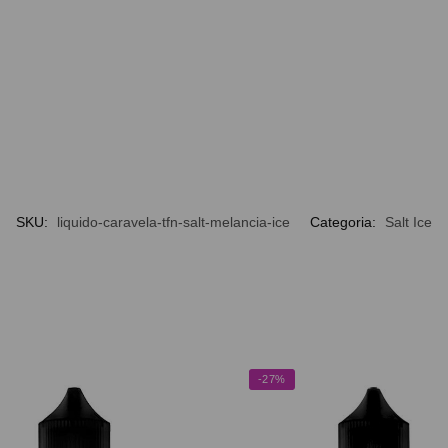
SKU:
liquido-caravela-tfn-salt-melancia-ice
Categoria:
Salt Ice
-27%