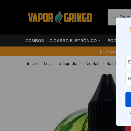
Pesquis
COMBOS
CIGARRO ELETRÔNICO
PODS
ENTREGA NO ME
Início
Loja
e-Liquídos
Nic Salt
Salt Ice
L
»
»
»
»
»