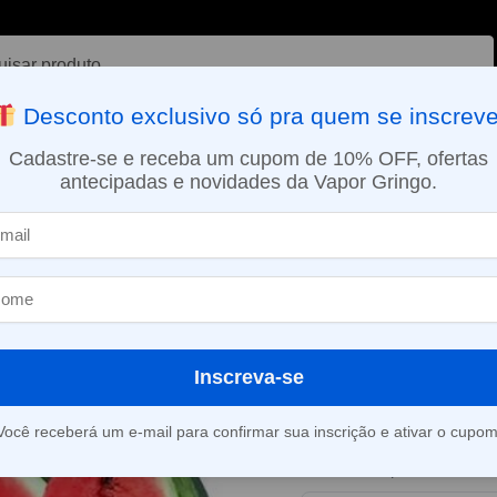
ar
Desconto exclusivo só pra quem se inscreve
VAPORIZADOR DE ERVAS
E-LIQUÍDOS
NICOTINA ORAL
Cadastre-se e receba um cupom de 10% OFF, ofertas
antecipadas e novidades da Vapor Gringo.
SMO DIA EM SÃO PAULO (SEG A SEX): PEDIDOS APROVADOS ATÉ 15:
íquido Caravela TFN Salt – Melancia Ice
Líquido Carave
Melancia Ice
Inscreva-se
Este produto está fora d
Você receberá um e-mail para confirmar sua inscrição e ativar o cupom
Consultar prazo e valor 