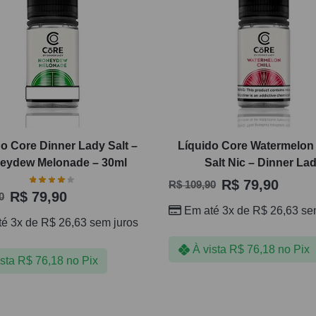
o Core Dinner Lady Salt –
Líquido Core Watermelon 
eydew Melonade – 30ml
Salt Nic – Dinner La
R$
79,90
R$
109,90
R$
79,90
0
Em até 3x de
R$
26,63
sem
té 3x de
R$
26,63
sem juros
À vista
R$
76,18
no Pix
ista
R$
76,18
no Pix