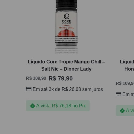
Líquido Core Tropic Mango Chill –
Líquid
Salt Nic – Dinner Lady
Hon
R$
79,90
R$
109,90
R$
109,9
Em até 3x de
R$
26,63
sem juros
Em a
À vista
R$
76,18
no Pix
À v