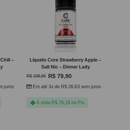
Chill –
Líquido Core Strawberry Apple –
dy
Salt Nic – Dinner Lady
R$
79,90
R$
109,90
 juros
Em até 3x de
R$
26,63
sem juros
À vista
R$
76,18
no Pix