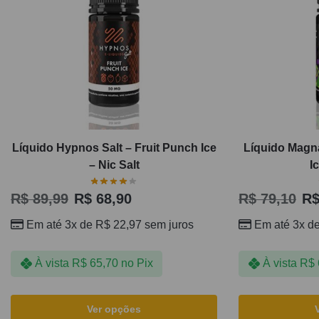
Líquido Hypnos Salt – Fruit Punch Ice
Líquido Magna
– Nic Salt
I
R$
89,99
R$
68,90
R$
79,10
R
Em até 3x de
R$
22,97
sem juros
Em até 3x d
À vista
R$
65,70
no Pix
À vista
R$
Ver opções