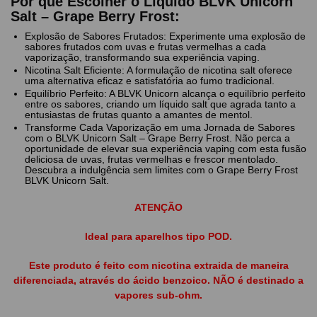
Por que Escolher o Líquido BLVK Unicorn
Salt – Grape Berry Frost:
Explosão de Sabores Frutados: Experimente uma explosão de
sabores frutados com uvas e frutas vermelhas a cada
vaporização, transformando sua experiência vaping.
Nicotina Salt Eficiente: A formulação de nicotina salt oferece
uma alternativa eficaz e satisfatória ao fumo tradicional.
Equilíbrio Perfeito: A BLVK Unicorn alcança o equilíbrio perfeito
entre os sabores, criando um líquido salt que agrada tanto a
entusiastas de frutas quanto a amantes de mentol.
Transforme Cada Vaporização em uma Jornada de Sabores
com o BLVK Unicorn Salt – Grape Berry Frost. Não perca a
oportunidade de elevar sua experiência vaping com esta fusão
deliciosa de uvas, frutas vermelhas e frescor mentolado.
Descubra a indulgência sem limites com o Grape Berry Frost
BLVK Unicorn Salt.
ATENÇÃO
Ideal para aparelhos tipo POD.
Este produto é feito com nicotina extraida de maneira
diferenciada, através do ácido benzoico. NÃO é destinado a
vapores sub-ohm.