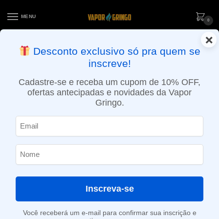
MENU
0
×
ENTREGA NO MESMO DIA EM SÃO PAULO (SEG A SEX): PEDIDOS
Desconto exclusivo só pra quem se
APROVADOS ATÉ 15:30 VIA MOTOBOY
inscreve!
Início
»
Loja
»
e-Liquídos
»
Nic Salt
»
Salt Ice
»
Líquido Blvk Unicorn Salt – Grape Berry – Frost
Cadastre-se e receba um cupom de 10% OFF,
ofertas antecipadas e novidades da Vapor
Gringo.
Inscreva-se
Você receberá um e-mail para confirmar sua inscrição e