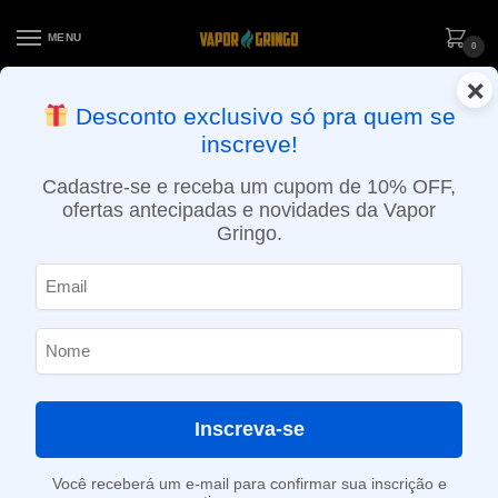
MENU
0
×
ENTREGA NO MESMO DIA EM SÃO PAULO (SEG A SEX): PEDIDOS
Desconto exclusivo só pra quem se
APROVADOS ATÉ 15:30 VIA MOTOBOY
inscreve!
Início
»
Loja
»
e-Liquídos
»
Nic Salt
»
Salt Ice
»
Líquido Blvk Unicorn Salt – Double Grape Ice – Purple
Cadastre-se e receba um cupom de 10% OFF,
ofertas antecipadas e novidades da Vapor
Gringo.
Inscreva-se
Você receberá um e-mail para confirmar sua inscrição e