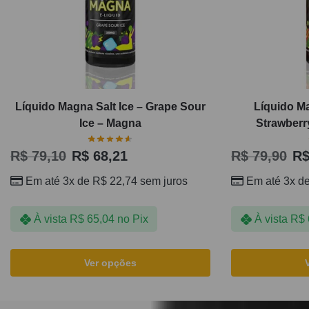
Líquido Magna Salt Ice – Grape Sour
Líquido Ma
Ice – Magna
Strawberr
R$
79,10
R$
68,21
R$
79,90
R
Em até 3x de
R$
22,74
sem juros
Em até 3x d
À vista
R$
65,04
no Pix
À vista
R$
Ver opções