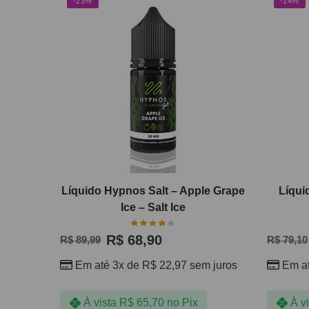
-23%
-14%
Líquido Hypnos Salt – Apple Grape
Líqui
Ice – Salt Ice
R$
68,90
R$
89,99
R$
79,10
Em até 3x de
R$
22,97
sem juros
Em a
À vista
R$
65,70
no Pix
À v