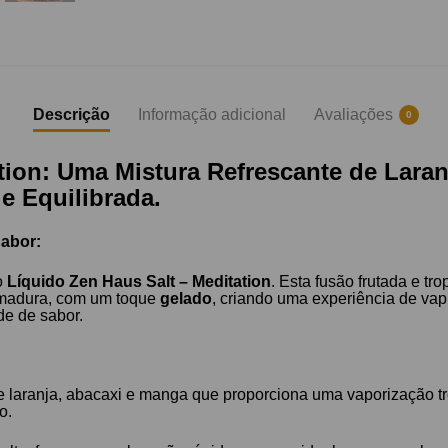
Descrição
Informação adicional
Avaliações
0
tion: Uma Mistura Refrescante de Lara
e Equilibrada.
abor:
o
Líquido Zen Haus Salt – Meditation
. Esta fusão frutada e tro
 madura, com um toque
gelado
, criando uma experiência de va
de de sabor.
laranja, abacaxi e manga que proporciona uma vaporização tro
o.