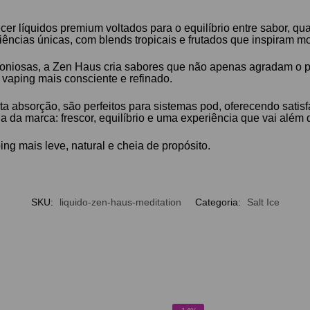
r líquidos premium voltados para o equilíbrio entre sabor, qua
ências únicas, com blends tropicais e frutados que inspiram m
moniosas, a Zen Haus cria sabores que não apenas agradam o
 vaping mais consciente e refinado.
 alta absorção, são perfeitos para sistemas pod, oferecendo sa
a da marca: frescor, equilíbrio e uma experiência que vai al
ng mais leve, natural e cheia de propósito.
SKU:
liquido-zen-haus-meditation
Categoria:
Salt Ice