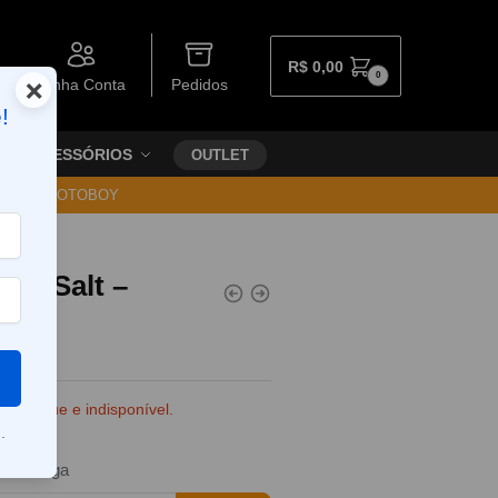
R$
0,00
0
×
Minha Conta
Pedidos
!
ACESSÓRIOS
OUTLET
30 VIA MOTOBOY
aus Salt –
e estoque e indisponível.
.
da entrega