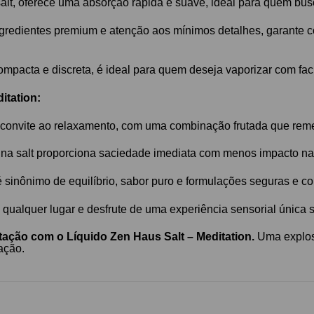
alt, oferece uma absorção rápida e suave, ideal para quem bus
redientes premium e atenção aos mínimos detalhes, garante c
acta e discreta, é ideal para quem deseja vaporizar com facil
itation:
convite ao relaxamento, com uma combinação frutada que remete
ina salt proporciona saciedade imediata com menos impacto na 
sinônimo de equilíbrio, sabor puro e formulações seguras e co
qualquer lugar e desfrute de uma experiência sensorial única
ção com o Líquido Zen Haus Salt – Meditation.
Uma explosã
ação.