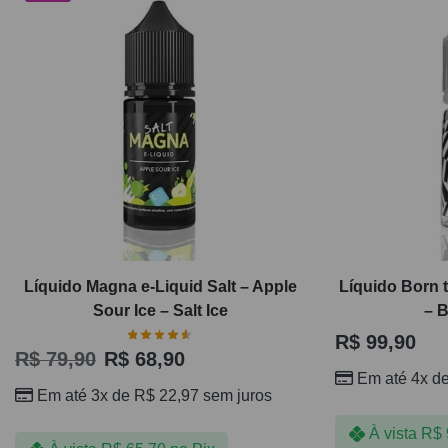
Líquido Magna e-Liquid Salt – Apple
Líquido Born t
Sour Ice – Salt Ice
– B
R$
99,90
R$
79,90
R$
68,90
Em até 4x d
Em até 3x de
R$
22,97
sem juros
À vista
R$