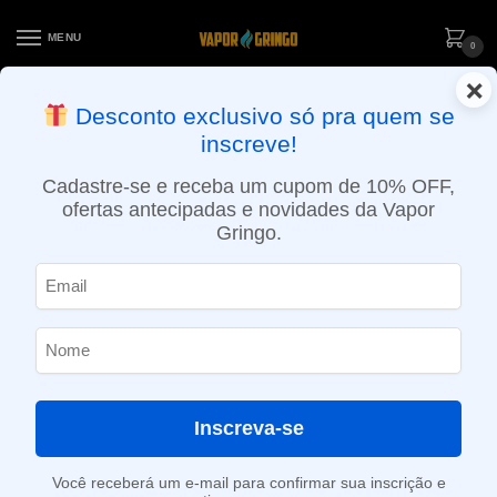
MENU
0
×
ENTREGA NO MESMO DIA EM SÃO PAULO (SEG A SEX): PEDIDOS
Desconto exclusivo só pra quem se
APROVADOS ATÉ 15:30 VIA MOTOBOY
inscreve!
Início
»
Loja
»
e-Liquídos
»
Nic Salt
»
Salt Ice
»
Líquido Naked 100 Salt – Hawaiian Pog ICE – Nic Salt
Cadastre-se e receba um cupom de 10% OFF,
ofertas antecipadas e novidades da Vapor
Gringo.
Inscreva-se
Você receberá um e-mail para confirmar sua inscrição e