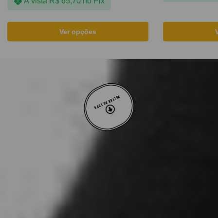
À vista
R$
65,70
no Pix
Ver opções
VOLTAR AO TOPO