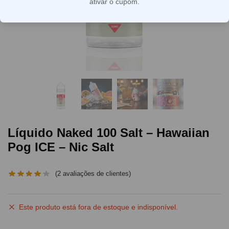
ativar o cupom.
Líquido Naked 100 Salt – Hawaiian
Pog ICE – Nic Salt
(
2
avaliações de clientes)
Este produto está fora de estoque e indisponível.