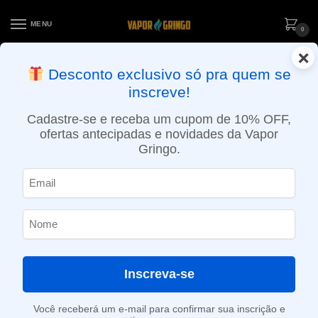
MENU
0
×
ENTREGA NO MESMO DIA EM SÃO PAULO (SEG A SEX): PEDIDOS
Desconto exclusivo só pra quem se
APROVADOS ATÉ 15:30 VIA MOTOBOY
inscreve!
Início
»
Loja
»
e-Liquídos
»
Nic Salt
»
Salt Frutados
»
Líquido Zomo Salt – Grape Style Drops
Cadastre-se e receba um cupom de 10% OFF,
ofertas antecipadas e novidades da Vapor
Gringo.
Inscreva-se
Você receberá um e-mail para confirmar sua inscrição e