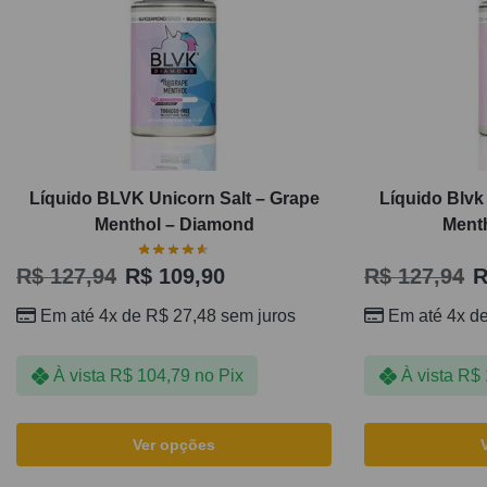
Líquido BLVK Unicorn Salt – Grape
Líquido Blvk
Menthol – Diamond
Ment
R$
127,94
R$
109,90
R$
127,94
R
Em até 4x de
R$
27,48
sem juros
Em até 4x d
À vista
R$
104,79
no Pix
À vista
R$
Ver opções