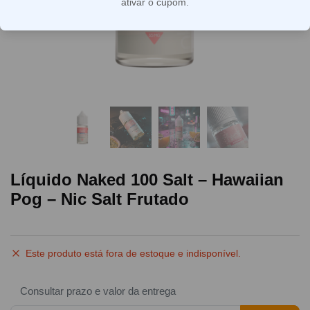
ativar o cupom.
Líquido Naked 100 Salt – Hawaiian
Pog – Nic Salt Frutado
Este produto está fora de estoque e indisponível.
Consultar prazo e valor da entrega