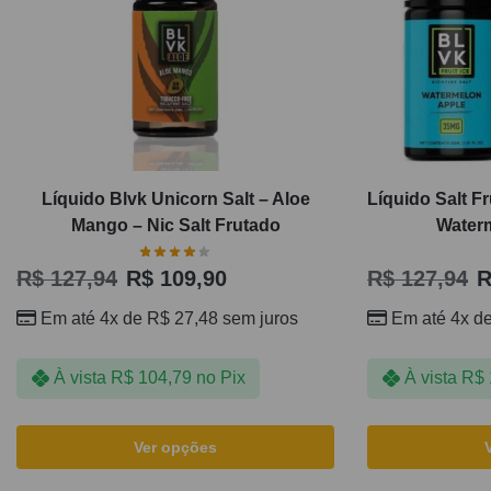
Líquido Blvk Unicorn Salt – Aloe
Líquido Salt F
Mango – Nic Salt Frutado
Waterm
R$
127,94
R$
109,90
R$
127,94
R
Em até 4x de
R$
27,48
sem juros
Em até 4x d
À vista
R$
104,79
no Pix
À vista
R$
Ver opções