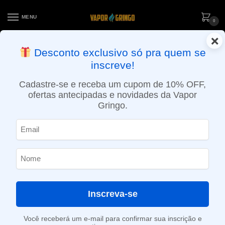
MENU
0
×
ENTREGA NO MESMO DIA EM SÃO PAULO (SEG A SEX): PEDIDOS
Desconto exclusivo só pra quem se
APROVADOS ATÉ 15:30 VIA MOTOBOY
inscreve!
Início
»
Loja
»
e-Liquídos
»
Nic Salt
»
Salt Frutados
»
Líquido Naked 100 Salt – Hawaiian Pog – Nic Salt Frutado
Cadastre-se e receba um cupom de 10% OFF,
ofertas antecipadas e novidades da Vapor
Gringo.
Inscreva-se
Você receberá um e-mail para confirmar sua inscrição e